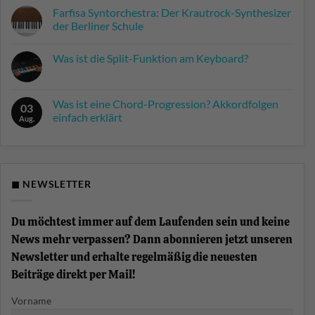
Farfisa Syntorchestra: Der Krautrock-Synthesizer
der Berliner Schule
Keine
Kommentare
Was ist die Split-Funktion am Keyboard?
zu
Farfisa
Keine
Syntorchestra:
Kommentare
Der
zu
Krautrock-
Was
Was ist eine Chord-Progression? Akkordfolgen
Synthesizer
03
ist
der
einfach erklärt
die
Aug.
Berliner
Split-
Schule
Keine
Funktion
Kommentare
am
zu
Keyboard?
Was
ist
eine
◼ NEWSLETTER
Chord-
Progression?
Akkordfolgen
einfach
Du möchtest immer auf dem Laufenden sein und keine
erklärt
News mehr verpassen? Dann abonnieren jetzt unseren
Newsletter und erhalte regelmäßig die neuesten
Beiträge direkt per Mail!
Vorname