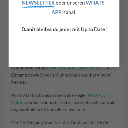
NEWSLETTER
oder unseren
WHATS-
wirkt das charmant und analog-artig, teilweise aber
auch störend.
APP
Kanal!
Im Studio lässt sich das meist kontrollieren. Live kann
Damit bleibst du jederzeit Up to Date!
es dagegen problematischer werden, insbesondere bei
dynamischen oder leisen Passagen.
MIDI, CV und Integration ins Setup
Der phase8 bietet eine überraschend gute Integration
in moderne Setups.
MIDI In/Out, USB-C-MIDI,
CV-
Eingang sowie Sync In/Out machen das Instrument
flexibel.
Positiv fällt auf, dass nahezu alle Regler
MIDI-CC-
Daten
senden. Dadurch lässt sich der phase8 auch als
ungewöhnlicher Controller einsetzen.
Der CV-Eingang erweitert das Gerät zusätzlich für