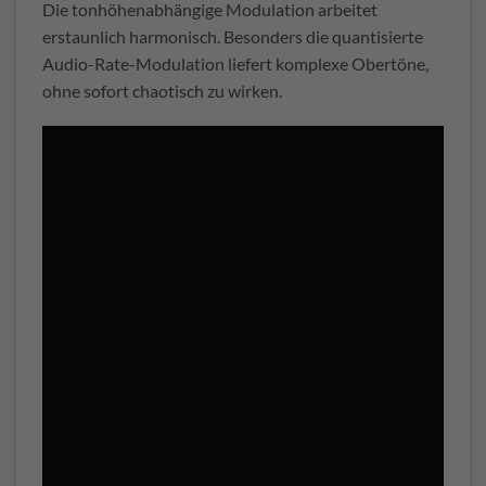
Die tonhöhenabhängige Modulation arbeitet
erstaunlich harmonisch. Besonders die quantisierte
Audio-Rate-Modulation liefert komplexe Obertöne,
ohne sofort chaotisch zu wirken.