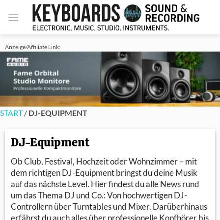
Zum
Inhalt
springen
Anzeige/Affiliate Link:
START
/
DJ-EQUIPMENT
DJ-Equipment
Ob Club, Festival, Hochzeit oder Wohnzimmer – mit
dem richtigen DJ-Equipment bringst du deine Musik
auf das nächste Level. Hier findest du alle News rund
um das Thema DJ und Co.: Von hochwertigen DJ-
Controllern über Turntables und Mixer. Darüberhinaus
erfährst du auch alles über professionelle Kopfhörer bis