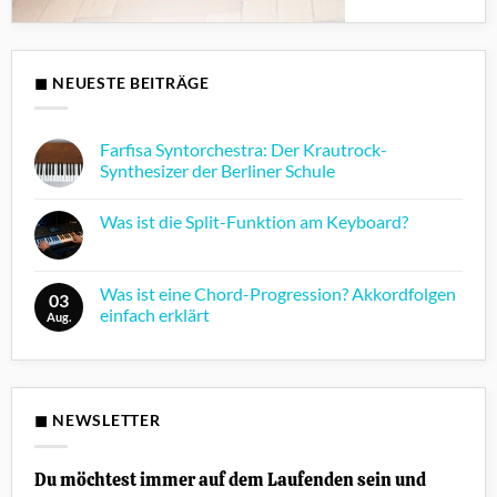
◼ NEUESTE BEITRÄGE
Farfisa Syntorchestra: Der Krautrock-
Synthesizer der Berliner Schule
Keine
Kommentare
Was ist die Split-Funktion am Keyboard?
zu
Farfisa
Keine
Syntorchestra:
Kommentare
Der
zu
Krautrock-
Was
Was ist eine Chord-Progression? Akkordfolgen
Synthesizer
03
ist
der
einfach erklärt
die
Aug.
Berliner
Split-
Schule
Keine
Funktion
Kommentare
am
zu
Keyboard?
Was
ist
eine
◼ NEWSLETTER
Chord-
Progression?
Akkordfolgen
einfach
Du möchtest immer auf dem Laufenden sein und
erklärt