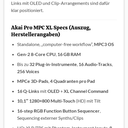
Links mit OLED und Clip-Arrangements sind dafür
klar positioniert.
Akai Pro MPC XL Specs (Auszug,
Herstellerangaben)
Standalone, „computer-free workflow“,
MPC3 OS
Gen-2 8-Core CPU
,
16 GB RAM
Bis zu
32 Plug-in-Instrumente
,
16 Audio-Tracks
,
256 Voices
MPCe 3D-Pads
,
4 Quadranten pro Pad
16 Q-Links
mit
OLED
+
XL Channel Command
10,1″ 1280×800 Multi-Touch
(HD) mit Tilt
16-step RGB Function Button Sequencer
,
Sequencing externer Synths/Clips
I/O: XLR/TRS mit Phantom, Instrument Inputs,
8