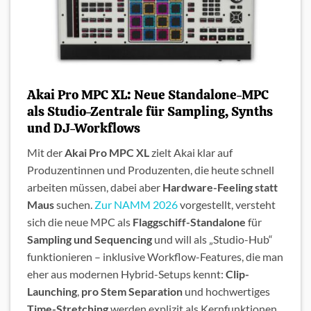
Akai Pro MPC XL: Neue Standalone-MPC
als Studio-Zentrale für Sampling, Synths
und DJ-Workflows
Mit der
Akai Pro MPC XL
zielt Akai klar auf
Produzentinnen und Produzenten, die heute schnell
arbeiten müssen, dabei aber
Hardware-Feeling statt
Maus
suchen.
Zur NAMM 2026
vorgestellt, versteht
sich die neue MPC als
Flaggschiff-Standalone
für
Sampling und Sequencing
und will als „Studio-Hub“
funktionieren – inklusive Workflow-Features, die man
eher aus modernen Hybrid-Setups kennt:
Clip-
Launching
,
pro Stem Separation
und hochwertiges
Time-Stretching
werden explizit als Kernfunktionen