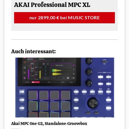
AKAI Professional MPC XL
nur 2899,00 € bei MUSIC STORE
Auch interessant:
Akai MPC One G2, Standalone-Groovebox
A