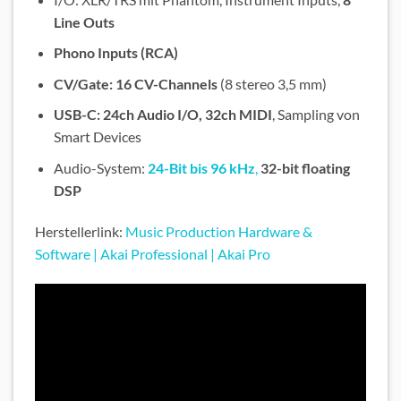
Line Outs
Phono Inputs (RCA)
CV/Gate: 16 CV-Channels
(8 stereo 3,5 mm)
USB-C: 24ch Audio I/O, 32ch MIDI
, Sampling von
Smart Devices
Audio-System:
24-Bit bis 96 kHz
,
32-bit floating
DSP
Herstellerlink:
Music Production Hardware &
Software | Akai Professional | Akai Pro