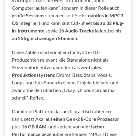
Wichtig ist, dass die MPC XL nicht nur „ohne
Computer laufen kann“, sondern in dieser Rolle auch
große Sessions
stemmen soll: Sie ist
nahtlos in MPC3
OS integriert
und kann laut Cut-Sheet
bis zu 32 Plug-
in-Instrumente
sowie
16 Audio-Tracks
laden, bei
bis
zu 256 gleichzeitigen Stimmen
.
Diese Zahlen sind vor allem für Synth-/DJ-
Produzenten relevant, die Standalone nicht als
Skizzenblock nutzen, sondern als
zentrales
Produktionssystem
: Drums, Bass, Stabs, Vocals,
Loops und FX können in einem Projekt bleiben, und
zwar ohne den üblichen „Okay, ich bounce das mal
schnell“-Reflex.
Damit die Plattform das auch praktisch abfedern
kann, setzt Akai auf
einen Gen-2 8-Core Prozessor
plus
16 GB RAM
und spricht von
vierfacher
Performance
gegenüber vorherigen MPCs. (Diese