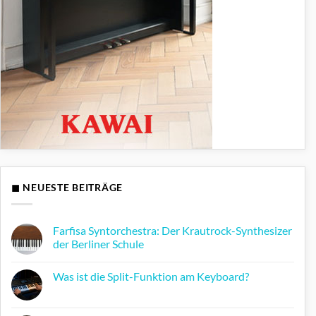
◼ NEUESTE BEITRÄGE
Farfisa Syntorchestra: Der Krautrock-Synthesizer
der Berliner Schule
Keine
Kommentare
Was ist die Split-Funktion am Keyboard?
zu
Farfisa
Keine
Syntorchestra:
Kommentare
Der
zu
Krautrock-