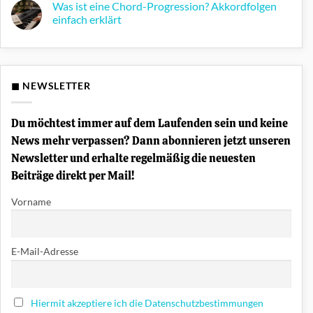
Was
Was ist eine Chord-Progression? Akkordfolgen
Synthesizer
ist
der
einfach erklärt
die
Berliner
Split-
Schule
Keine
Funktion
Kommentare
am
zu
Keyboard?
Was
ist
eine
◼ NEWSLETTER
Chord-
Progression?
Akkordfolgen
einfach
Du möchtest immer auf dem Laufenden sein und keine
erklärt
News mehr verpassen? Dann abonnieren jetzt unseren
Newsletter und erhalte regelmäßig die neuesten
Beiträge direkt per Mail!
Vorname
E-Mail-Adresse
Hiermit akzeptiere ich die Datenschutzbestimmungen