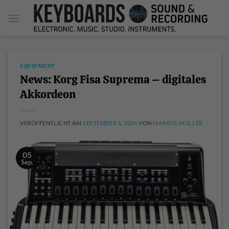
Zum
Inhalt
springen
EQUIPMENT
News: Korg Fisa Suprema – digitales
Akkordeon
VERÖFFENTLICHT AM
SEPTEMBER 5, 2024
VON
MARKUS MÜLLER
05
Sep.