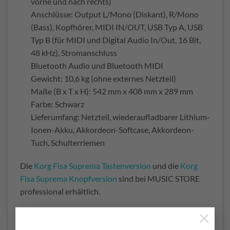
vorne und nach rechts)
Anschlüsse: Output L/Mono (Diskant), R/Mono
(Bass), Kopfhörer, MIDI IN/OUT, USB Typ A, USB
Typ B (für MIDI und Digital Audio In/Out, 16 Bit,
48 kHz), Stromanschluss
Bluetooth Audio und Bluetooth MIDI
Gewicht: 10,6 kg (ohne externes Netzteil)
Maße (B x T x H): 542 mm x 408 mm x 289 mm
Farbe: Schwarz
Lieferumfang: Netzteil, wiederaufladbarer Lithium-
Ionen-Akku, Akkordeon-Softcase, Akkordeon-
Tuch, Schulterriemen
Die
Korg Fisa Suprema Tastenversion
und die
Korg
Fisa Suprema Knopfversion
sind bei MUSIC STORE
professional erhältlich.
×