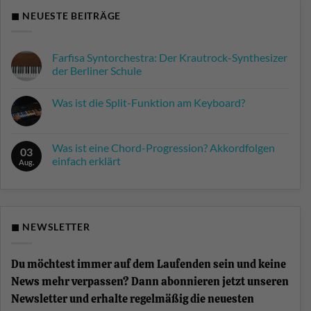
◼ NEUESTE BEITRÄGE
Farfisa Syntorchestra: Der Krautrock-Synthesizer
der Berliner Schule
Keine
Kommentare
Was ist die Split-Funktion am Keyboard?
zu
Farfisa
Keine
Syntorchestra:
Kommentare
Der
zu
Krautrock-
Was
Was ist eine Chord-Progression? Akkordfolgen
Synthesizer
03
ist
der
einfach erklärt
die
Aug.
Berliner
Split-
Schule
Keine
Funktion
Kommentare
am
zu
Keyboard?
Was
ist
eine
◼ NEWSLETTER
Chord-
Progression?
Akkordfolgen
einfach
Du möchtest immer auf dem Laufenden sein und keine
erklärt
News mehr verpassen? Dann abonnieren jetzt unseren
Newsletter und erhalte regelmäßig die neuesten