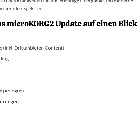
tert das Klangspektrum um lebendige Übergänge und moderne
 wabernden Spektren.
Damit bleibst du jederzeit Up to Date!
das microKORG2 Update auf einen Blick
e (inkl. Drittanbieter-Content)
ding
m prologue)
ierungen