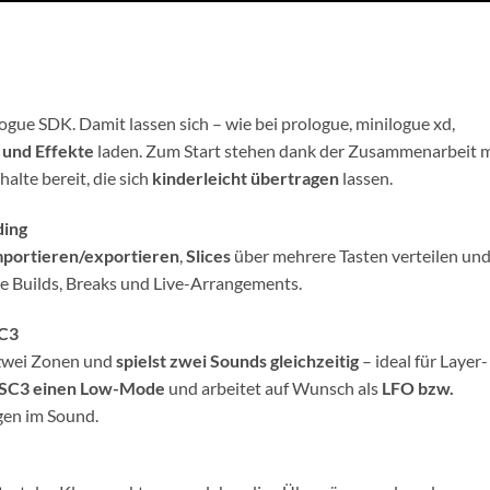
ue SDK. Damit lassen sich – wie bei prologue, minilogue xd,
 und Effekte
laden. Zum Start stehen dank der Zusammenarbeit m
alte bereit, die sich
kinderleicht übertragen
lassen.
ding
mportieren/exportieren
,
Slices
über mehrere Tasten verteilen un
ve Builds, Breaks und Live-Arrangements.
Keine News mehr verpassen!
SC3
n zwei Zonen und
spielst zwei Sounds gleichzeitig
– ideal für Layer-
Wenn Du immer auf dem Laufenden bleiben willst und
SC3 einen Low-Mode
und arbeitet auf Wunsch als
LFO bzw.
stets über unsere neuesten Beiträge informiert werden
gen im Sound.
willst, dann abonieren einfach unseren
NEWSLETTER
oder unseren
WHATS-APP
Kanal!