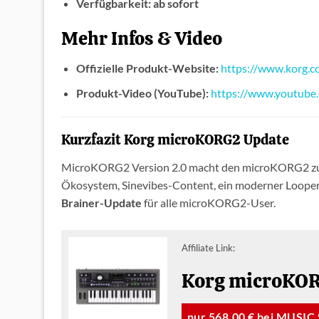
Verfügbarkeit:
ab sofort
Mehr Infos & Video
Offizielle Produkt-Website:
https://www.korg.c
Produkt-Video (YouTube):
https://www.youtube
Kurzfazit Korg microKORG2 Update
MicroKORG2 Version 2.0 macht den microKORG2 z
Ökosystem, Sinevibes-Content, ein moderner Loope
Brainer-Update
für alle microKORG2-User.
Affiliate Link:
Korg microKOR
nur 568,00 € bei MUSIC