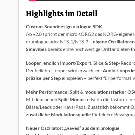
Highlights im Detail
Custom-Sounddesign via logue SDK
Ab v2.0 spricht der microKORG2 das KORG-eigene log
drumlogue oder NTS-1/NTS-3 –
eigene Oszillatoren
Sinevibes
bereits erste hochwertige Drittanbieter-Inh
Looper: endlich Import/Export, Slice & Step-Recor
Der beliebte Looper wird erwachsen:
Audio-Loops i
präzise per Step
einspielen – perfekt für performati
Mehr Performance: Split & modulationsstarker O
Mit dem neuen
Split-Modus
teilst du die Tastatur i
Bässe/Leads oder Keys/Pads. Zusätzlich bekommt
O
zusätzliche Modulationsquelle
für feinere Bewegun
Neuer Oszillator: „waves“ aus dem prologue