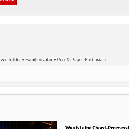
iver Tüftler • Familienvater • Pen-&-Paper-Enthusiast
Was ist eine Chord-Progress