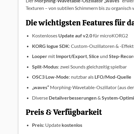
Der
Morphing-Wavetable-Oszillator „waves“
erwei
Texturen – von subtilen Schimmern bis zu organisch
Die wichtigsten Features für 
Kostenloses
Update auf v2.0
für microKORG2
KORG logue SDK
: Custom-Oszillatoren & -Effekt
Looper
mit
Import/Export
,
Slice
und
Step-Recor
Split-Modus
: zwei Sounds gleichzeitig spielbar
OSC3 Low-Mode
: nutzbar als
LFO/Mod-Quelle
„waves“
Morphing-Wavetable-Oszillator (aus de
Diverse
Detailverbesserungen
&
System-Optim
Preis & Verfügbarkeit
Preis:
Update
kostenlos