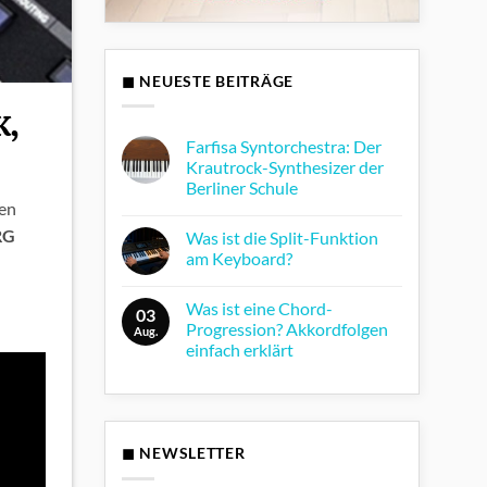
◼ NEUESTE BEITRÄGE
K,
Farfisa Syntorchestra: Der
Krautrock-Synthesizer der
Berliner Schule
en
Keine
Kommentare
RG
Was ist die Split-Funktion
zu
Farfisa
am Keyboard?
Syntorchestra:
Der
Keine
Krautrock-
Kommentare
Was ist eine Chord-
Synthesizer
zu
03
der
Was
Progression? Akkordfolgen
Aug.
Berliner
ist
einfach erklärt
Schule
die
Split-
Keine
Funktion
Kommentare
am
zu
Keyboard?
Was
ist
eine
◼ NEWSLETTER
Chord-
Progression?
Akkordfolgen