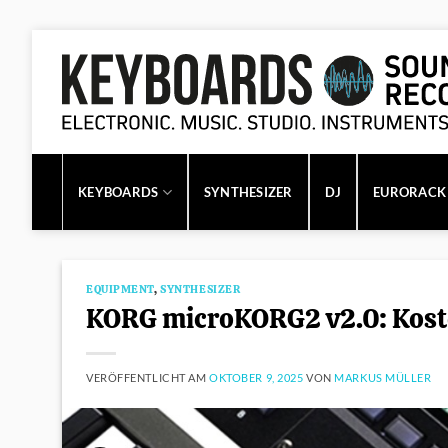
Zum
Inhalt
springen
KEYBOARDS
SYNTHESIZER
DJ
EURORACK
EQUIPMENT
,
SYNTHESIZER
KORG microKORG2 v2.0: Kost
VERÖFFENTLICHT AM
OKTOBER 9, 2025
VON
MARKUS MÜLLER