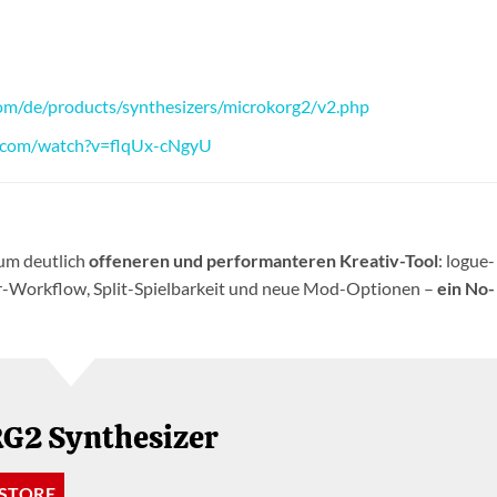
om/de/products/synthesizers/microkorg2/v2.php
.com/watch?v=flqUx-cNgyU
um deutlich
offeneren und performanteren Kreativ-Tool
: logue-
r-Workflow, Split-Spielbarkeit und neue Mod-Optionen –
ein No-
G2 Synthesizer
 STORE