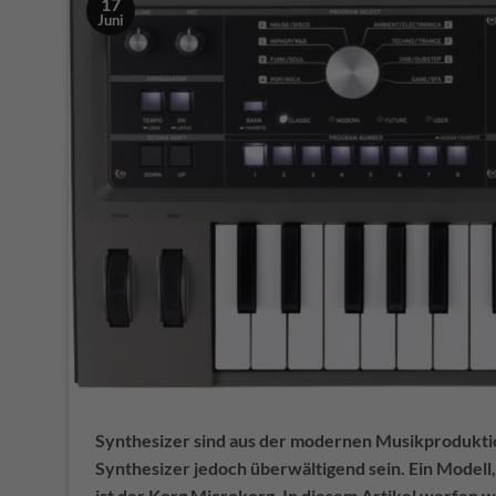
17
Juni
Synthesizer sind aus der modernen Musikproduktio
Synthesizer jedoch überwältigend sein. Ein Modell, 
ist der Korg Microkorg. In diesem Artikel werfen wi