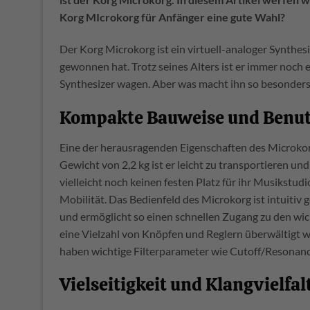
Korg MIcrokorg für Anfänger eine gute Wahl?
Der Korg Microkorg ist ein virtuell-analoger Synthesi
gewonnen hat. Trotz seines Alters ist er immer noch ei
Synthesizer wagen. Aber was macht ihn so besonders
Kompakte Bauweise und Benutz
Eine der herausragenden Eigenschaften des Microkor
Gewicht von 2,2 kg ist er leicht zu transportieren und
vielleicht noch keinen festen Platz für ihr Musikstud
Mobilität. Das Bedienfeld des Microkorg ist intuitiv
und ermöglicht so einen schnellen Zugang zu den wich
eine Vielzahl von Knöpfen und Reglern überwältigt w
haben wichtige Filterparameter wie Cutoff/Resonanc
Vielseitigkeit und Klangvielfal