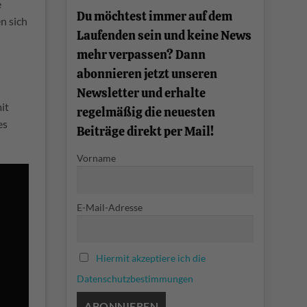
e
einfach
Du möchtest immer auf dem
erklärt
n sich
Laufenden sein und keine News
mehr verpassen? Dann
abonnieren jetzt unseren
Newsletter und erhalte
it
regelmäßig die neuesten
es
Beiträge direkt per Mail!
Vorname
E-Mail-Adresse
Hiermit akzeptiere ich die
Datenschutzbestimmungen