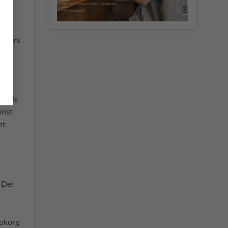
en
org-
onders
 Preis
onst
ht
 Der
rokorg