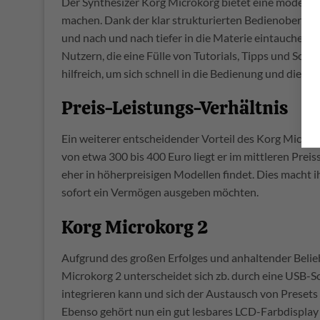
Der Synthesizer Korg Microkorg bietet eine moderate 
machen. Dank der klar strukturierten Bedienoberflä
und nach und nach tiefer in die Materie eintauchen
Nutzern, die eine Fülle von Tutorials, Tipps und So
hilfreich, um sich schnell in die Bedienung und die M
Preis-Leistungs-Verhältnis
Ein weiterer entscheidender Vorteil des Korg Microko
von etwa 300 bis 400 Euro liegt er im mittleren Prei
eher in höherpreisigen Modellen findet. Dies macht ih
sofort ein Vermögen ausgeben möchten.
Korg Microkorg 2
Aufgrund des großen Erfolges und anhaltender Belie
Microkorg 2 unterscheidet sich zb. durch eine USB-Sch
integrieren kann und sich der Austausch von Presets
Ebenso gehört nun ein gut lesbares LCD-Farbdisplay