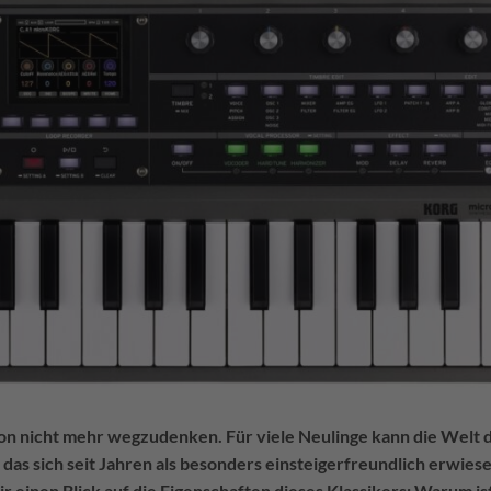
n nicht mehr wegzudenken. Für viele Neulinge kann die Welt 
das sich seit Jahren als besonders einsteigerfreundlich erwiese
r einen Blick auf die Eigenschaften dieses Klassikers: Warum is