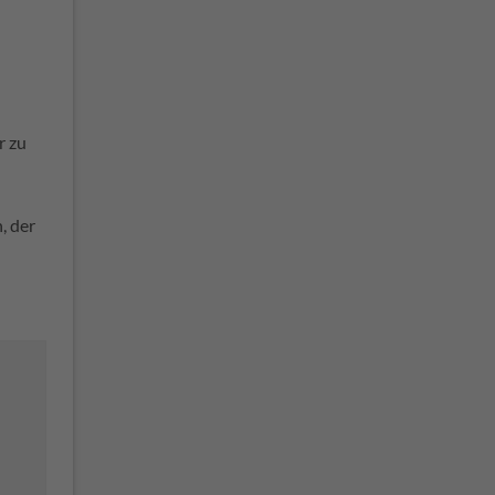
r zu
, der