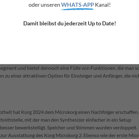
Lernkurve, die es Anfängern ermöglicht, schnell Fortschritte zu
oder unseren
WHATS-APP
Kanal!
che können die Nutzer die grundlegenden Funktionen rasch erlern
. Darüber hinaus gibt es eine große Online-Community von Microk
Damit bleibst du jederzeit Up to Date!
und-Presets teilen. Dieser Community-Support ist für Anfänger bes
öglichkeiten des Synthesizers einzuarbeiten.
rg ist sein hervorragendes Preis-Leistungs-Verhältnis. Mit einem
ssegment und bietet dennoch eine Fülle von Funktionen, die man s
n zu einer attraktiven Option für Einsteiger und Anfänger, die nic
btheit hat Korg 2024 dem Microkorg einen Nachfolger erschaffen.
nittstelle, mit der man den Synthesizer einfacher in ein Setup
 besser bewerkstelligt. Speicher und Stimmen wurden verdoppelt.
 zur Ausstattung des Korg Microkorg 2. Ebenso wie der erste Mic