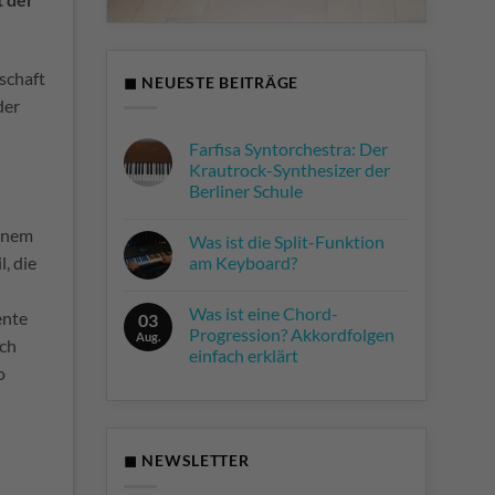
rschaft
◼ NEUESTE BEITRÄGE
der
Farfisa Syntorchestra: Der
Krautrock-Synthesizer der
Berliner Schule
Keine
Kommentare
einem
Was ist die Split-Funktion
zu
Farfisa
, die
am Keyboard?
Syntorchestra:
Der
Keine
Krautrock-
Kommentare
Was ist eine Chord-
Synthesizer
zu
ente
03
der
Was
Progression? Akkordfolgen
Aug.
rch
Berliner
ist
einfach erklärt
Schule
die
o
Split-
Keine
Funktion
Kommentare
am
zu
Keyboard?
Was
ist
eine
◼ NEWSLETTER
Chord-
Progression?
Akkordfolgen