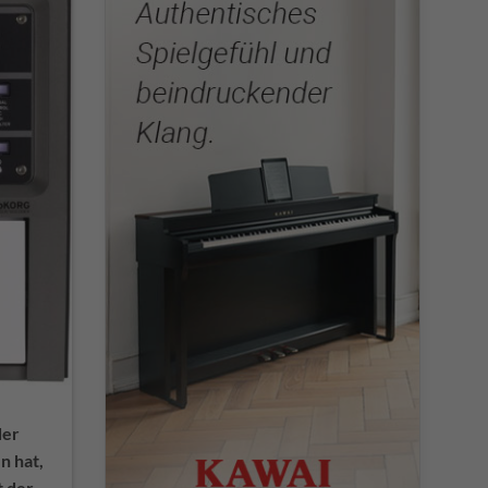
der
n hat,
t der