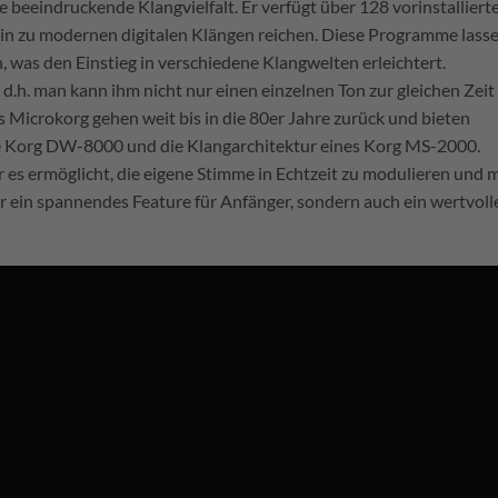
 beeindruckende Klangvielfalt. Er verfügt über 128 vorinstalliert
in zu modernen digitalen Klängen reichen. Diese Programme lasse
 was den Einstieg in verschiedene Klangwelten erleichtert.
 d.h. man kann ihm nicht nur einen einzelnen Ton zur gleichen Zeit
 Microkorg gehen weit bis in die 80er Jahre zurück und bieten
 Korg DW-8000 und die Klangarchitektur eines Korg MS-2000.
r es ermöglicht, die eigene Stimme in Echtzeit zu modulieren und m
ur ein spannendes Feature für Anfänger, sondern auch ein wertvoll