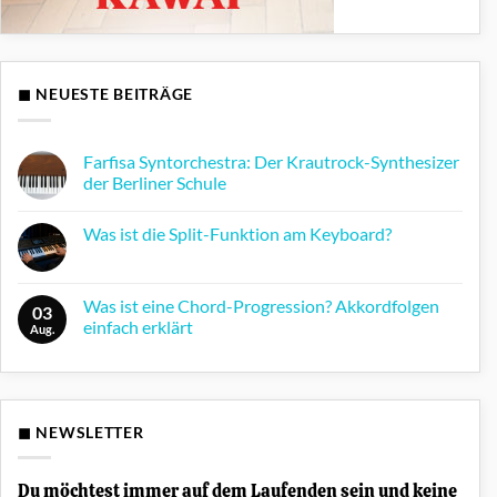
◼ NEUESTE BEITRÄGE
Farfisa Syntorchestra: Der Krautrock-Synthesizer
der Berliner Schule
Keine
Kommentare
Was ist die Split-Funktion am Keyboard?
zu
Farfisa
Keine
Syntorchestra:
Kommentare
Der
zu
Krautrock-
Was
Was ist eine Chord-Progression? Akkordfolgen
Synthesizer
03
ist
der
einfach erklärt
die
Aug.
Berliner
Split-
Schule
Keine
Funktion
Kommentare
am
zu
Keyboard?
Was
ist
eine
◼ NEWSLETTER
Chord-
Progression?
Akkordfolgen
einfach
Du möchtest immer auf dem Laufenden sein und keine
erklärt