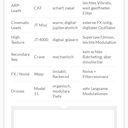
leichtes Vibrato,
ARP-
CAT
scharf, nasal
weit geöffnetes
Leads
Filter
Cinematic
warm, digital-
externe FX nötig,
JT Mini
Leads
jupiterähnlich
digitaler Oszillator
High
Supersaw/Unison,
JT-4000
digital, gläsern
Texture
leichte Modulation
kein echtes
Secondary
Crave
mechanisch
Ratcheting, aber
Seq
simulierbar
instabil,
Noise +
FX / Noise
Wasp
flackernd
Filterresonanz
organisch,
Model
sehr langsame
Drones
modulare
15
Modulationen
Tiefe