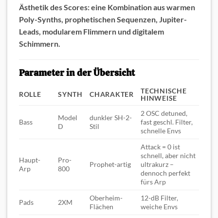
Ästhetik des Scores: eine Kombination aus warmen
Poly-Synths, prophetischen Sequenzen, Jupiter-
Leads, modularem Flimmern und digitalem
Schimmern.
Parameter in der Übersicht
TECHNISCHE
ROLLE
SYNTH
CHARAKTER
HINWEISE
2 OSC detuned,
Model
dunkler SH-2-
Bass
fast geschl. Filter,
D
Stil
schnelle Envs
Attack = 0 ist
schnell, aber nicht
Haupt-
Pro-
Prophet-artig
ultrakurz –
Arp
800
dennoch perfekt
fürs Arp
Oberheim-
12-dB Filter,
Pads
2XM
Flächen
weiche Envs