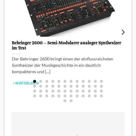
Behringer 2600 – Semi-Modularer analoger Synthesizer
B
im Test
A
Der Behringer 2600 bringt einen der einflussreichsten
B
Synthesizer der Musikgeschichte in ein deutlich
V
kompakteres und [...]
> WEITERLESEN