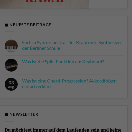
◼ NEUESTE BEITRÄGE
Farfisa Syntorchestra: Der Krautrock-Synthesizer
der Berliner Schule
Keine
Kommentare
Was ist die Split-Funktion am Keyboard?
zu
Farfisa
Keine
Syntorchestra:
Kommentare
Der
zu
Krautrock-
Was
Was ist eine Chord-Progression? Akkordfolgen
Synthesizer
03
ist
der
einfach erklärt
die
Aug.
Berliner
Split-
Schule
Keine
Funktion
Kommentare
am
zu
Keyboard?
Was
ist
eine
◼ NEWSLETTER
Chord-
Progression?
Akkordfolgen
einfach
Du möchtest immer auf dem Laufenden sein und keine
erklärt