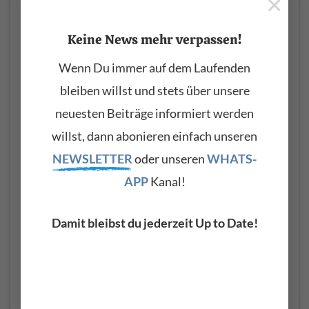
×
Keine News mehr verpassen!
Was ist die Split-Funktion am Keyboard?
Wenn Du immer auf dem Laufenden
Die Split-Funktion am Keyboard ermöglicht es, die Tastatur
bleiben willst und stets über unsere
in zwei oder mehrere Bereiche aufzuteilen und [...]
neuesten Beiträge informiert werden
> WEITERLESEN
willst, dann abonieren einfach unseren
NEWSLETTER
oder unseren
WHATS-
Was ist eine Chord-Progression? Akkordfolgen einfach
APP
Kanal!
erklärt
Wer Klavier, Keyboard oder Synthesizer spielt, begegnet
Damit bleibst du jederzeit Up to Date!
früher oder später dem Begriff „Chord-Progression“. Doch
was [...]
> WEITERLESEN