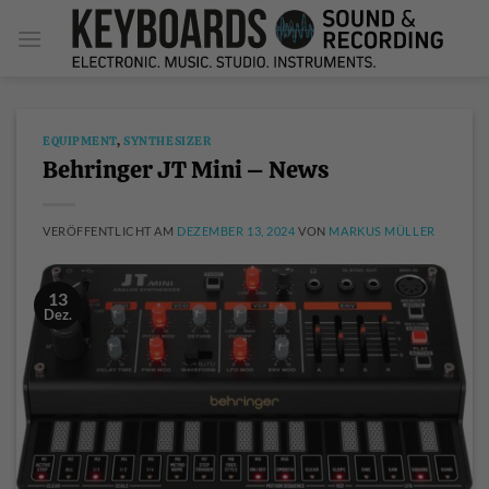
Zum
Inhalt
springen
EQUIPMENT
,
SYNTHESIZER
Behringer JT Mini – News
VERÖFFENTLICHT AM
DEZEMBER 13, 2024
VON
MARKUS MÜLLER
13
Dez.