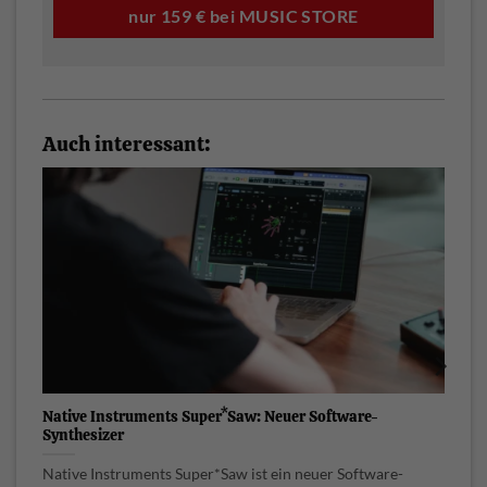
nur 159 € bei MUSIC STORE
Auch interessant:
Native Instruments Super*Saw: Neuer Software-
S
Synthesizer
A
Native Instruments Super*Saw ist ein neuer Software-
S