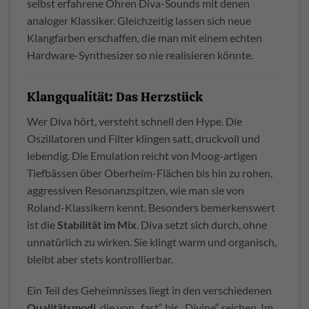
selbst erfahrene Ohren Diva-Sounds mit denen
analoger Klassiker. Gleichzeitig lassen sich neue
Klangfarben erschaffen, die man mit einem echten
Hardware-Synthesizer so nie realisieren könnte.
Klangqualität: Das Herzstück
Wer Diva hört, versteht schnell den Hype. Die
Oszillatoren und Filter klingen satt, druckvoll und
lebendig. Die Emulation reicht von Moog-artigen
Tiefbässen über Oberheim-Flächen bis hin zu rohen,
aggressiven Resonanzspitzen, wie man sie von
Roland-Klassikern kennt. Besonders bemerkenswert
ist die
Stabilität im Mix
. Diva setzt sich durch, ohne
unnatürlich zu wirken. Sie klingt warm und organisch,
bleibt aber stets kontrollierbar.
Ein Teil des Geheimnisses liegt in den verschiedenen
Qualitätsmodi
, die von „fast“ bis „Divine“ reichen. Im