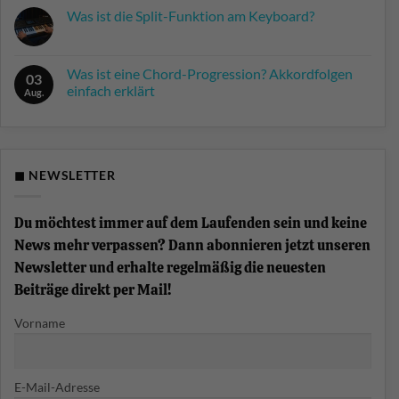
Kommentare
Was ist die Split-Funktion am Keyboard?
zu
Farfisa
Keine
Syntorchestra:
Kommentare
Der
zu
Krautrock-
Was
Was ist eine Chord-Progression? Akkordfolgen
Synthesizer
03
ist
der
einfach erklärt
die
Aug.
Berliner
Split-
Schule
Keine
Funktion
Kommentare
am
zu
Keyboard?
Was
ist
eine
◼ NEWSLETTER
Chord-
Progression?
Akkordfolgen
einfach
Du möchtest immer auf dem Laufenden sein und keine
erklärt
News mehr verpassen? Dann abonnieren jetzt unseren
Newsletter und erhalte regelmäßig die neuesten
Beiträge direkt per Mail!
Vorname
E-Mail-Adresse