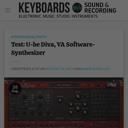
Zum
Inhalt
springen
SYNTHESIZER
,
TESTS
Test: U-he Diva, VA Software-
Synthesizer
VERÖFFENTLICHT AM
AUGUST 26, 2025
VON
MARKUS MÜLLER
26
Aug.