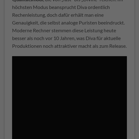
höchsten Modus beansprucht Diva ordentlich
Rechenleistung, doch dafür erhält man eine
Genauigkeit, die selbst analoge Puristen beeindruckt.
Moderne Rechner stemmen diese Leistung heute
besser als noch vor 10 Jahren, was Diva für aktuelle
Produktionen noch attraktiver macht als zum Release.