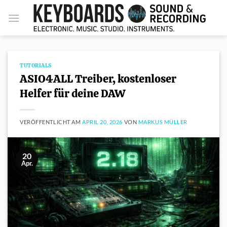
Zum
Inhalt
springen
TUTORIALS
ASIO4ALL Treiber, kostenloser
Helfer für deine DAW
VERÖFFENTLICHT AM
APRIL 20, 2026
VON
MARKUS MÜLLER
20
Apr.