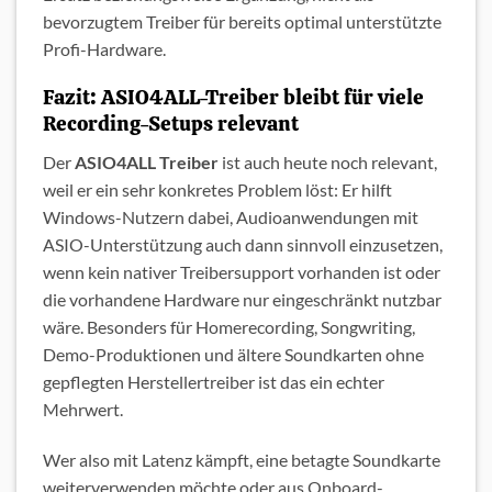
NEWSLETTER
oder unseren
WHATS-
bevorzugtem Treiber für bereits optimal unterstützte
Profi-Hardware.
APP
Kanal!
Fazit: ASIO4ALL-Treiber bleibt für viele
Damit bleibst du jederzeit Up to Date!
Recording-Setups relevant
Der
ASIO4ALL Treiber
ist auch heute noch relevant,
weil er ein sehr konkretes Problem löst: Er hilft
Windows-Nutzern dabei, Audioanwendungen mit
ASIO-Unterstützung auch dann sinnvoll einzusetzen,
wenn kein nativer Treibersupport vorhanden ist oder
die vorhandene Hardware nur eingeschränkt nutzbar
wäre. Besonders für Homerecording, Songwriting,
Demo-Produktionen und ältere Soundkarten ohne
gepflegten Herstellertreiber ist das ein echter
Mehrwert.
Wer also mit Latenz kämpft, eine betagte Soundkarte
weiterverwenden möchte oder aus Onboard-