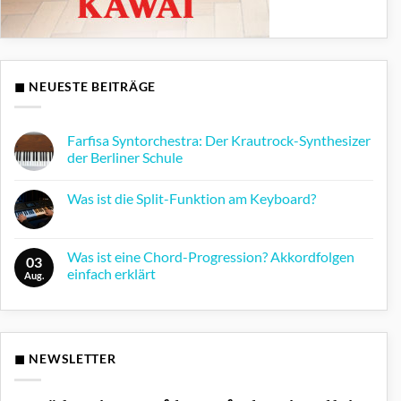
◼ NEUESTE BEITRÄGE
Farfisa Syntorchestra: Der Krautrock-Synthesizer
der Berliner Schule
Keine
Kommentare
Was ist die Split-Funktion am Keyboard?
zu
Farfisa
Keine
Syntorchestra:
Kommentare
Der
zu
Krautrock-
Was
Was ist eine Chord-Progression? Akkordfolgen
Synthesizer
03
ist
der
einfach erklärt
die
Aug.
Berliner
Split-
Schule
Keine
Funktion
Kommentare
am
zu
Keyboard?
Was
ist
eine
◼ NEWSLETTER
Chord-
Progression?
Akkordfolgen
einfach