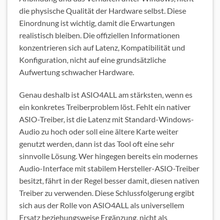
die physische Qualität der Hardware selbst. Diese
Einordnung ist wichtig, damit die Erwartungen
realistisch bleiben. Die offiziellen Informationen
konzentrieren sich auf Latenz, Kompatibilität und
Konfiguration, nicht auf eine grundsätzliche
Aufwertung schwacher Hardware.
Genau deshalb ist ASIO4ALL am stärksten, wenn es
ein konkretes Treiberproblem löst. Fehlt ein nativer
×
ASIO-Treiber, ist die Latenz mit Standard-Windows-
Audio zu hoch oder soll eine ältere Karte weiter
Keine News mehr verpassen!
genutzt werden, dann ist das Tool oft eine sehr
sinnvolle Lösung. Wer hingegen bereits ein modernes
Wenn Du immer auf dem Laufenden
Audio-Interface mit stabilem Hersteller-ASIO-Treiber
bleiben willst und stets über unsere
besitzt, fährt in der Regel besser damit, diesen nativen
Treiber zu verwenden. Diese Schlussfolgerung ergibt
neuesten Beiträge informiert werden
sich aus der Rolle von ASIO4ALL als universellem
willst, dann abonieren einfach unseren
Ersatz beziehungsweise Ergänzung, nicht als