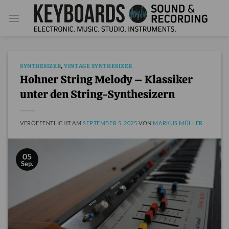
Zum
Inhalt
springen
SYNTHESIZER
,
VINTAGE SYNTHESIZER
Hohner String Melody – Klassiker
unter den String-Synthesizern
VERÖFFENTLICHT AM
SEPTEMBER 5, 2025
VON
MARKUS MÜLLER
05
Sep.