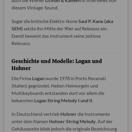
auch die Wiener
Dzihan & Kamien
in Interviews von
diesem Vintage-Sound.
Sogar die britische Elektro-Ikone
Saul P. Kane (aka
SEM)
setzte ihn Mitte der 90er auf Releases ein.
Damit beweist das Instrument seine zeitlose
Relevanz.
Geschichte und Modelle: Logan und
Hohner
Die Firma
Logan
wurde 1978 in Porto Recanati
(Italien) gegründet. Neben Heimorgeln und
Multikeyboards entstanden dort vor allem die
bekannten
Logan String Melody I und II
.
In Deutschland vertrieb
Hohner
die Instrumente
unter dem Namen
Hohner String Melody
. Auf der
Gehäuseseite blieb jedoch die originale Bezeichnung