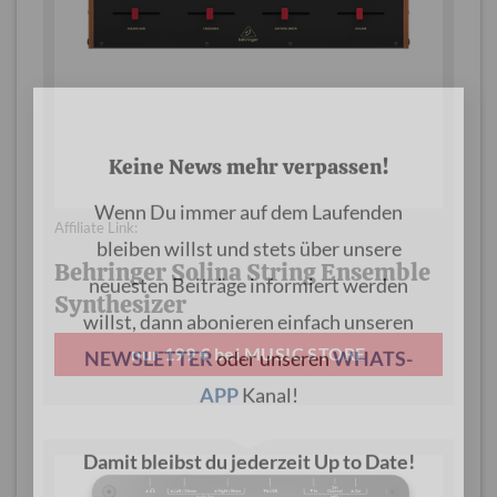
×
Keine News mehr verpassen!
Affiliate Link:
Wenn Du immer auf dem Laufenden
Behringer Solina String Ensemble
bleiben willst und stets über unsere
Synthesizer
neuesten Beiträge informiert werden
willst, dann abonieren einfach unseren
nur 199 € bei MUSIC STORE
NEWSLETTER
oder unseren
WHATS-
APP
Kanal!
Damit bleibst du jederzeit Up to Date!