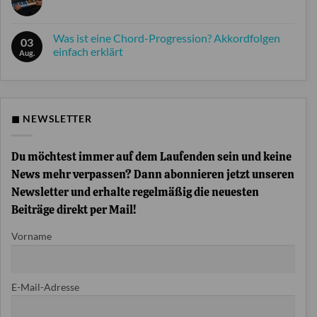
Farfisa
Keine
Syntorchestra:
Kommentare
Der
zu
Krautrock-
Was
Was ist eine Chord-Progression? Akkordfolgen
Synthesizer
03
ist
der
einfach erklärt
die
Aug.
Berliner
Split-
Schule
Keine
Funktion
Kommentare
am
zu
Keyboard?
Was
ist
eine
◼ NEWSLETTER
Chord-
Progression?
Akkordfolgen
einfach
Du möchtest immer auf dem Laufenden sein und keine
erklärt
News mehr verpassen? Dann abonnieren jetzt unseren
Newsletter und erhalte regelmäßig die neuesten
Beiträge direkt per Mail!
Vorname
E-Mail-Adresse