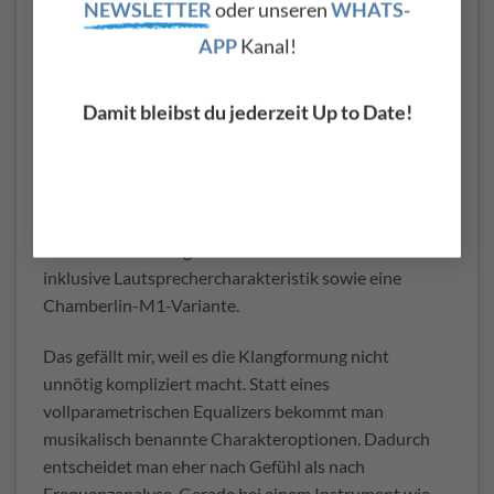
NEWSLETTER
oder unseren
WHATS-
Im Audio-Settings-Menü lassen sich unterschiedliche
APP
Kanal!
Klangcharaktere wählen. Der Quick Guide nennt
unter anderem M400n, M400e, MkII und Chamberlin
M1. Diese Einstellungen beeinflussen den
Damit bleibst du jederzeit Up to Date!
Gesamtcharakter des Instruments. M400n orientiert
sich an einem M400 mit neuen Standardbändern,
während M400e eine EQ-Charakteristik abbildet, wie
sie in den 70er-Jahren häufig auf Bändern verwendet
wurde. Außerdem gibt es einen MkII-Charakter
inklusive Lautsprechercharakteristik sowie eine
Chamberlin-M1-Variante.
Das gefällt mir, weil es die Klangformung nicht
unnötig kompliziert macht. Statt eines
vollparametrischen Equalizers bekommt man
musikalisch benannte Charakteroptionen. Dadurch
entscheidet man eher nach Gefühl als nach
Frequenzanalyse. Gerade bei einem Instrument wie