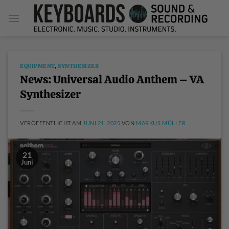
Zum
Inhalt
springen
EQUIPMENT
,
SYNTHESIZER
News: Universal Audio Anthem – VA
Synthesizer
VERÖFFENTLICHT AM
JUNI 21, 2025
VON
MARKUS MÜLLER
21
Juni