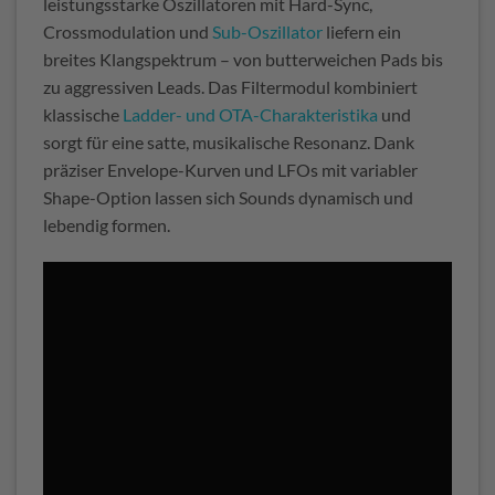
leistungsstarke Oszillatoren mit Hard-Sync,
Crossmodulation und
Sub-Oszillator
liefern ein
breites Klangspektrum – von butterweichen Pads bis
zu aggressiven Leads. Das Filtermodul kombiniert
klassische
Ladder- und OTA-Charakteristika
und
sorgt für eine satte, musikalische Resonanz. Dank
präziser Envelope-Kurven und LFOs mit variabler
Shape-Option lassen sich Sounds dynamisch und
lebendig formen.