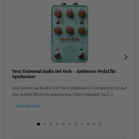
Test: Universal Audio Del-Verb – Ambience-Pedal für
U
Synthesizer
N
Das Universal Audio Del-Verb Ambience Companion ist auf
3
den ersten Blick ein klassisches Gitarrenpedal. Im [...]
> WEITERLESEN