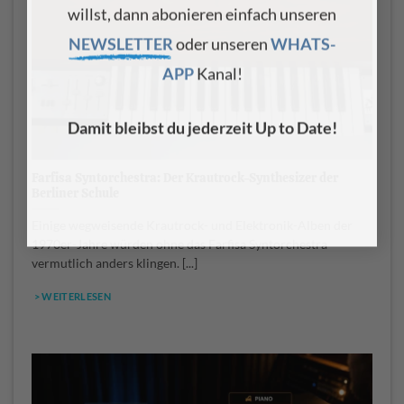
willst, dann abonieren einfach unseren
NEWSLETTER
oder unseren
WHATS-
APP
Kanal!
Damit bleibst du jederzeit Up to Date!
Farfisa Syntorchestra: Der Krautrock-Synthesizer der
Berliner Schule
Einige wegweisende Krautrock- und Elektronik-Alben der
1970er-Jahre würden ohne das Farfisa Syntorchestra
vermutlich anders klingen. [...]
> WEITERLESEN