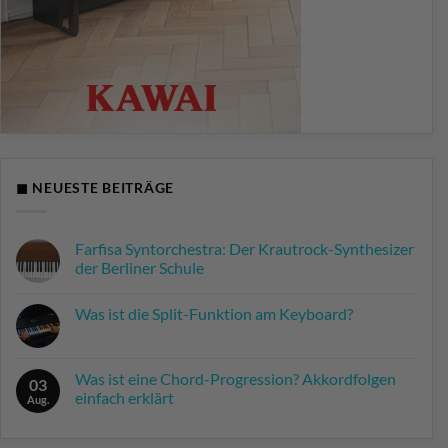
◼ NEUESTE BEITRÄGE
Farfisa Syntorchestra: Der Krautrock-Synthesizer
der Berliner Schule
Keine
Kommentare
Was ist die Split-Funktion am Keyboard?
zu
Farfisa
Keine
Syntorchestra:
Kommentare
Der
zu
Krautrock-
Was
Was ist eine Chord-Progression? Akkordfolgen
Synthesizer
03
ist
der
einfach erklärt
die
Aug.
Berliner
Split-
Schule
Keine
Funktion
Kommentare
am
zu