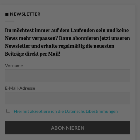
Keyboard?
Was
ist
eine
◼ NEWSLETTER
Chord-
Progression?
Akkordfolgen
einfach
Du möchtest immer auf dem Laufenden sein und keine
erklärt
News mehr verpassen? Dann abonnieren jetzt unseren
Newsletter und erhalte regelmäßig die neuesten
Beiträge direkt per Mail!
Vorname
E-Mail-Adresse
Hiermit akzeptiere ich die Datenschutzbestimmungen