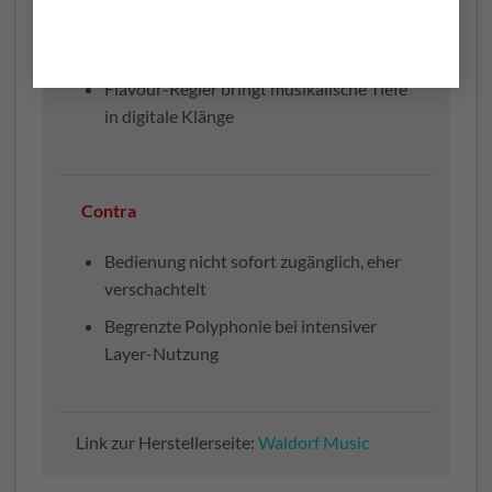
Layer- und Multimode-Struktur für
komplexe Klangarchitekturen
Flavour-Regler bringt musikalische Tiefe
in digitale Klänge
Contra
Bedienung nicht sofort zugänglich, eher
verschachtelt
Begrenzte Polyphonie bei intensiver
Layer-Nutzung
Link zur Herstellerseite:
Waldorf Music