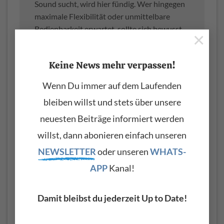
Sound sucht, wird hier fündig. Wer hingegen
maximale Flexibilität oder unmittelbare
Bedienbarkeit erwartet, sollte sich bewusst
×
sein, worauf er sich einlässt. Im Studio ist der
Protein ein starkes Werkzeug für
Keine News mehr verpassen!
Sounddesign und komplexe Layer-Sounds.
Live hingegen bleibt er eher Ergänzung als
Wenn Du immer auf dem Laufenden
Hauptinstrument. Am Ende ist er genau das,
bleiben willst und stets über unsere
was man von einem modernen Waldorf
erwarten darf: Ein eigenständiges Instrument
neuesten Beiträge informiert werden
mit klarer Haltung – und genau darin liegt
willst, dann abonieren einfach unseren
seine Stärke.
NEWSLETTER
oder unseren
WHATS-
APP
Kanal!
Pro
Damit bleibst du jederzeit Up to Date!
Eigenständiger, charakterstarker
Wavetable-Sound