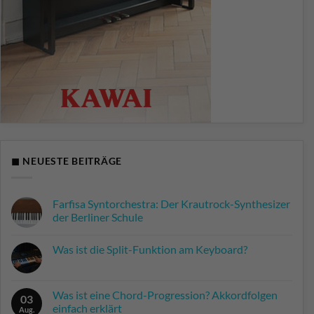
◼ NEUESTE BEITRÄGE
Farfisa Syntorchestra: Der Krautrock-Synthesizer
der Berliner Schule
Keine
Kommentare
Was ist die Split-Funktion am Keyboard?
zu
Farfisa
Keine
Syntorchestra:
Kommentare
Der
zu
Krautrock-
Was
Was ist eine Chord-Progression? Akkordfolgen
Synthesizer
03
ist
der
einfach erklärt
die
Aug.
Berliner