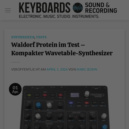
Zum
Inhalt
springen
SYNTHESIZER
,
TESTS
Waldorf Protein im Test –
Kompakter Wavetable-Synthesizer
VERÖFFENTLICHT AM
APRIL 1, 2026
VON
MARC BOHN
01
Apr.