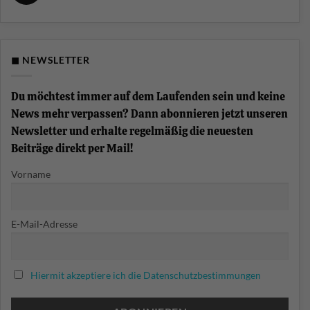
Split-
Schule
Keine
Funktion
Kommentare
am
zu
Keyboard?
Was
ist
eine
◼ NEWSLETTER
Chord-
Progression?
Akkordfolgen
einfach
Du möchtest immer auf dem Laufenden sein und keine
erklärt
News mehr verpassen? Dann abonnieren jetzt unseren
Newsletter und erhalte regelmäßig die neuesten
Beiträge direkt per Mail!
Vorname
E-Mail-Adresse
Hiermit akzeptiere ich die Datenschutzbestimmungen