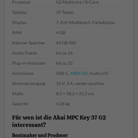
Prozessor
G2 Multicore / 8-Core
Tastatur
37 Tasten
Display
7-Zoll-Multitouch-Farbdisplay
RAM
4 GB
Interner Speicher
64 GB SSD
Audio-Tracks
bis zu 16
Plug-in-Instanzen
bis zu 32
Anschlüsse
USB-C,
MIDI I/O
, Audio I/O
Stromversorgung
12 V, 3 A, center-positive
Maße
8,5 × 58,2 × 31,5 cm
Gewicht
4,36 kg
Für wen ist die Akai MPC Key 37 G2
interessant?
Beatmaker und Producer