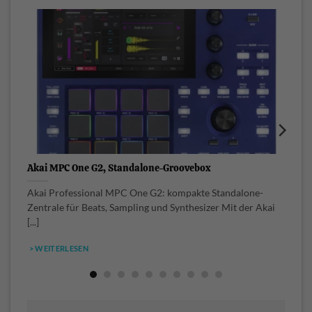
Akai MPC One G2, Standalone-Groovebox
A
Akai Professional MPC One G2: kompakte Standalone-
A
Zentrale für Beats, Sampling und Synthesizer Mit der Akai
S
[...]
> WEITERLESEN