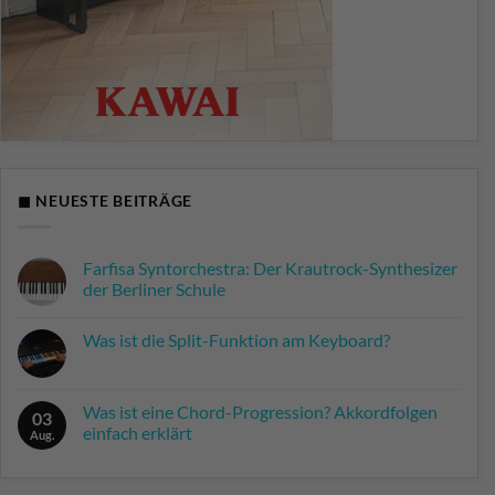
◼ NEUESTE BEITRÄGE
Farfisa Syntorchestra: Der Krautrock-Synthesizer
der Berliner Schule
Keine
Kommentare
Was ist die Split-Funktion am Keyboard?
zu
Farfisa
Keine
Syntorchestra:
Kommentare
Der
zu
Krautrock-
Was
Was ist eine Chord-Progression? Akkordfolgen
Synthesizer
03
ist
der
einfach erklärt
die
Aug.
Berliner
Split-
Schule
Keine
Funktion
Kommentare
am
zu
Keyboard?