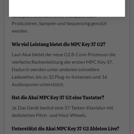
Nein. Die MPC Key 37 G2 ist als Standalone-Gerät
konzipiert und kann ohne Computer zum
Produzieren, Sampeln und Sequencing genutzt
werden.
Wie viel Leistung bietet die MPC Key 37 G2?
Laut Akai bietet der neue G2 8-Core-Prozessor die
vierfache Rechenleistung der ersten MPC Key 37.
Dadurch werden unter anderem schnellere
Ladezeiten, bis zu 32 Plug-in-Instanzen und 16
Audiospuren unterstützt.
Hat die Akai MPC Key 37 G2 eine Tastatur?
Ja. Das Gerät besitzt eine 37-Tasten-Klaviatur mit
dedizierten Pitch- und Mod-Wheels.
Unterstützt die Akai MPC Key 37 G2 Ableton Live?