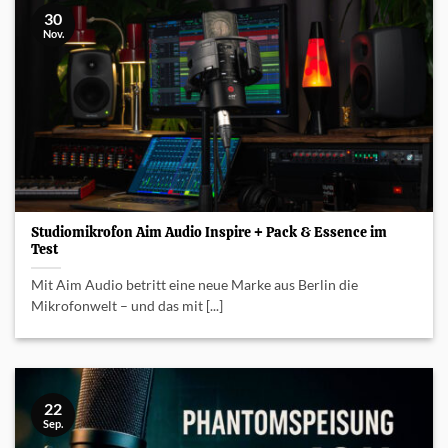
30
Nov.
Studiomikrofon Aim Audio Inspire + Pack & Essence im
Test
Mit Aim Audio betritt eine neue Marke aus Berlin die
Mikrofonwelt – und das mit [...]
22
Sep.