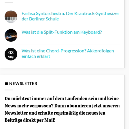
Farfisa Syntorchestra: Der Krautrock-Synthesizer
der Berliner Schule
Keine
Kommentare
Was ist die Split-Funktion am Keyboard?
zu
Farfisa
Keine
Syntorchestra:
Kommentare
Der
zu
Krautrock-
Was
Was ist eine Chord-Progression? Akkordfolgen
Synthesizer
03
ist
der
einfach erklärt
die
Aug.
Berliner
Split-
Schule
Keine
Funktion
Kommentare
am
zu
Keyboard?
Was
ist
eine
◼ NEWSLETTER
Chord-
Progression?
Akkordfolgen
einfach
Du möchtest immer auf dem Laufenden sein und keine
erklärt
News mehr verpassen? Dann abonnieren jetzt unseren
Newsletter und erhalte regelmäßig die neuesten
Beiträge direkt per Mail!