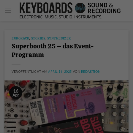
Zum
Inhalt
springen
EURORACK
,
STORIES
,
SYNTHESIZER
Superbooth 25 – das Event-
Programm
VERÖFFENTLICHT AM
APRIL 16, 2025
VON
REDAKTION
16
Apr.