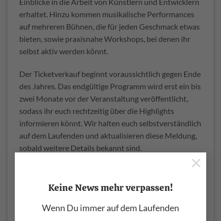
Einblicke in die Arbeit von Künstlern und Entwicklern
erhaltet. Hinzu kommen musikalische Performances
auf mehreren Bühnen, die für jeden Geschmack etwas
bieten, sowie praxisnahe Workshops, bei denen ihr
selbst aktiv werden könnt.
Der Ticketverkauf beginnt voraussichtlich gegen Ende
des Jahres. Das endgültige Programm wird erst ein bis
zwei Monate vor der Veranstaltung veröffentlicht,
sodass ihr euch rechtzeitig über die Highlights
informieren könnt. Wir halten euch selbstverständlich
auf dem Laufenden und aktualisieren diese Meldung,
sobald weitere Details bekannt sind.
×
Bis dahin lohnt es sich, das Datum der Superbooth 25
in eurem Kalender zu markieren und sich auf dieses
Keine News mehr verpassen!
besondere Event zu freuen. Ob ihr Einsteiger oder
Wenn Du immer auf dem Laufenden
Profi seid – die Superbooth bietet für jeden, der sich
für Synthesizer, Musikproduktion und kreative