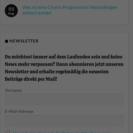
zu
Krautrock-
Was
Was ist eine Chord-Progression? Akkordfolgen
Synthesizer
03
ist
der
einfach erklärt
die
Aug.
Berliner
Split-
Schule
Keine
Funktion
Kommentare
am
zu
Keyboard?
Was
ist
eine
◼ NEWSLETTER
Chord-
Progression?
Akkordfolgen
einfach
Du möchtest immer auf dem Laufenden sein und keine
erklärt
News mehr verpassen? Dann abonnieren jetzt unseren
Newsletter und erhalte regelmäßig die neuesten
Beiträge direkt per Mail!
Vorname
E-Mail-Adresse