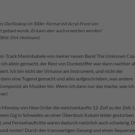
ales Oszilloskop im 500er-Format mit Acryl-Front von
ett gebaut wurde. Es kann aber auch erworben werden!
(Bild: Dirk Heilmann)
loor-Track Masimbabele von meiner neuen Band The Unknown Cas
ich allein gemacht, der Rest von Dunkelziffer war dann nachher a
ert. Ich bin nicht der Virtuose am Instrument, und nicht der
ch dann eine Tugend gemacht und alles aufgeschrieben, was andere
r Komponist als Musiker bin. Wenn ich dann nur das mache, was ic
ren!
Monday von New Order die meistverkaufte 12-Zoll zu der Zeit. 
nem Gig in Schweden an einer Überdosis Kokain leider gestorben i
t, und Fernsehauftritte waren dadurch natürlich auch schwierig. D
uf und runter! Durch den tranceartigen Gesang und einen Sequenze