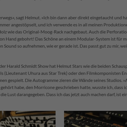
erwegs«, sagt Helmut. »Ich bin dann aber direkt eingetaucht und h
mmer angestöpselt, und ich verwende es in all meinen Produktion
Holz wie das Original-Moog-Rack nachgebaut. Auch die Perforatio
ra von Hand gebohrt! Das Schöne an einem Modular-System ist für m
Sound so aufnehmen, wie er gerade ist. Das passt gut zu mir, weil
 der Harald Schmidt Show hat Helmut Stars wie die beiden Schausp
cols (Lieutenant Uhura aus Star Trek) oder den Filmkomponisten E
n gespielt. Die Autogramme zieren die Wände seines Studios. »A
gehört habe, den Morricone geschrieben hatte, wusste ich, dass i
ie Lust darangegeben. Dass ich das jetzt auch machen darf, ist ei