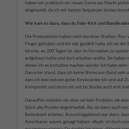
haben wir praktisch ein neues Genre am Markt plat
eingespielt, da ich mir keinen Sequenzer leisten konnt
Wie kam es dazu, dass du Side-Kick und Bandleade
Die Produzenten haben mich bei einer Stadion-Tour 
Finger gehoben und bis vier gezählt habe, ich sei der 
könnte, an 200 Tagen im Jahr im Fernsehen zu spielen
aufgebaut hatte und dort arbeiten wollte. Sie habe
denen ich es trotzdem machen würde! Ich habe zehn 
Darunter stand, dass ich keine Showcase-Band sein u
dass ich kein extrem guter Keyboarder bin und auf Zur
Komponist und muss mir solche Stücke auch erst mal
Daraufhin meinten sie, dass sei kein Problem, sie w
Stück alle Punkte abgearbeitet. Als sie dann auch n
Bedenkzeit erbeten. Ausschlaggebend war dann, dass
Amerikaner waren, gesagt haben: »Boah, ist doch coo
zusammenspielen!« Da dachte ich dann: »Stimmt eigen