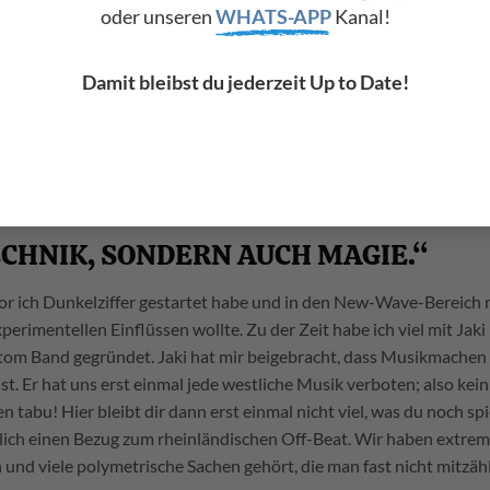
it Food Band. Da durfte ich dann in eine Band mit eigener PA und
oder unseren
WHATS-APP
Kanal!
n was Besonderes! (lacht) Da habe ich ein Fender Rhodes und mein
Den habe ich mir dann später in Form eines Two-Voice wieder be
Damit bleibst du jederzeit Up to Date!
l. Für die Aufnahmen waren wir im Roundhouse Studio in London
orhead dort. Wenn wir morgens reinkamen, waren alle Aschenb
der Box. (lacht) Wir haben auch im The Marquee Club, wo Größen w
.
ECHNIK, SONDERN AUCH MAGIE.“
 ich Dunkelziffer gestartet habe und in den New-Wave-Bereich 
rimentellen Einflüssen wollte. Zu der Zeit habe ich viel mit Jaki
tom Band gegründet. Jaki hat mir beigebracht, dass Musikmachen
t. Er hat uns erst einmal jede westliche Musik verboten; also kein
en tabu! Hier bleibt dir dann erst einmal nicht viel, was du noch sp
lich einen Bezug zum rheinländischen Off-Beat. Wir haben extrem 
nd viele polymetrische Sachen gehört, die man fast nicht mitzäh