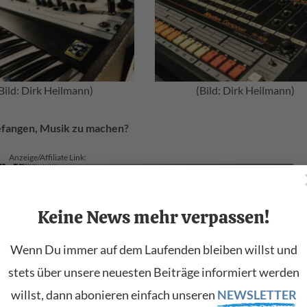
Bild: Dirk Heilmann)
(Bild: Dirk Heilmann)
gefangen, Musik zu machen?
Anzeige/Affiliate Link:
Keine News mehr verpassen!
Wenn Du immer auf dem Laufenden bleiben willst und
lle über eine Farfisa-Box, da war ich 12. Wir wurden zwar von der
stets über unsere neuesten Beiträge informiert werden
chen, aber wir haben es trotzdem getan! (lacht) Damals war schon
willst, dann abonieren einfach unseren
NEWSLETTER
ja später auch Trance Groove, Dunkelziffer und The Unknown Cas