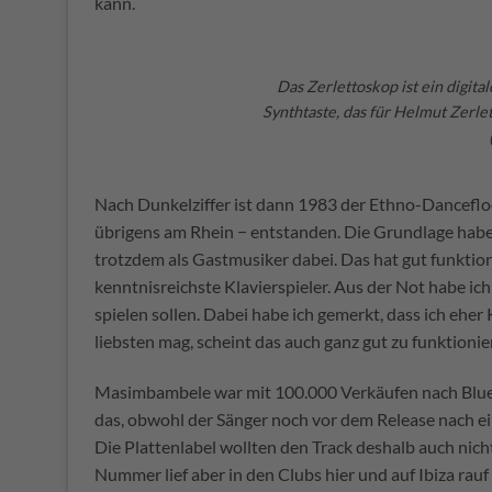
kann.
Das Zerlettoskop ist ein digit
Synthtaste, das für Helmut Zerl
Nach Dunkelziffer ist dann 1983 der Ethno-Dancef
übrigens am Rhein − entstanden. Die Grundlage habe 
trotzdem als Gastmusiker dabei. Das hat gut funktioni
kenntnisreichste Klavierspieler. Aus der Not habe i
spielen sollen. Dabei habe ich gemerkt, dass ich ehe
liebsten mag, scheint das auch ganz gut zu funktionie
Masimbambele war mit 100.000 Verkäufen nach Blue 
das, obwohl der Sänger noch vor dem Release nach ei
Die Plattenlabel wollten den Track deshalb auch nich
Nummer lief aber in den Clubs hier und auf Ibiza ra