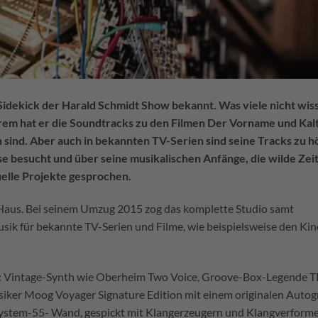
 Sidekick der Harald Schmidt Show bekannt. Was viele nicht wis
erem hat er die Soundtracks zu den Filmen Der Vorname und Kal
 sind. Aber auch in bekannten TV-Serien sind seine Tracks zu h
e besucht und über seine musikalischen Anfänge, die wilde Zei
uelle Projekte gesprochen.
n Haus. Bei seinem Umzug 2015 zog das komplette Studio samt
usik für bekannte TV-Serien und Filme, wie beispielsweise den Ki
roß: Vintage-Synth wie Oberheim Two Voice, Groove-Box-Legende 
assiker Moog Voyager Signature Edition mit einem originalen Aut
ystem-55- Wand, gespickt mit Klangerzeugern und Klangverform