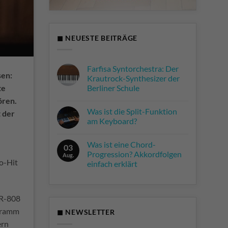
◼ NEUESTE BEITRÄGE
Farfisa Syntorchestra: Der
sen:
Krautrock-Synthesizer der
te
Berliner Schule
Keine
ören.
Kommentare
Was ist die Split-Funktion
zu
t der
Farfisa
am Keyboard?
Syntorchestra:
Der
Keine
Krautrock-
Kommentare
Was ist eine Chord-
Synthesizer
zu
03
der
Was
Progression? Akkordfolgen
Aug.
Berliner
ist
no-Hit
einfach erklärt
Schule
die
Split-
Keine
Funktion
Kommentare
am
zu
Keyboard?
Was
TR-808
ist
eine
ogramm
◼ NEWSLETTER
Chord-
Progression?
ern
Akkordfolgen