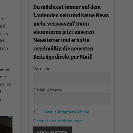
einfach
Du möchtest immer auf dem
erklärt
Laufenden sein und keine News
abe
mehr verpassen? Dann
en!
abonnieren jetzt unseren
n auf
Newsletter und erhalte
ich,
regelmäßig die neuesten
 ich
Beiträge direkt per Mail!
Vorname
ieler
nnio
ls ich
E-Mail-Adresse
ch
n
Hiermit akzeptiere ich die
Datenschutzbestimmungen