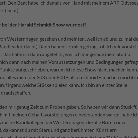
ziert. Den Beat habe ich damals von Hand mit meinem ARP Odysse
e. (lacht)
r bei der Harald Schmidt Show wurdest?
von Westernhagen gesehen und meinten, weil ich ab und zu mal d
Bandleader. (lacht) Dann haben sie mich gefragt, ob ich mir vorstel
. Das habe ich dann abgelehnt, weil ich mir gerade mein Studio
n mich dann nach meinen Voraussetzungen und Bedingungen gefragt
Punkte aufgeschrieben, warum ich diese Show nicht machen kann.
nd alles mit einer 303 oder 808 − also technoid − machen möchte
uf irgendwelche Stücke spielen kann. Ich bin an erster Stelle
 draufschaffen.
ürden mir genug Zeit zum Proben geben. So haben wir dann Stück fü
och mit meinen Gehaltsvorstellungen einverstanden waren, habe ic
 meine Bandkollegen bei Westernhagen, die alle Briten oder
l, da kannst du mit Stars und ganz berühmten Künstlern
tlich, dann kannst du vielleicht eine neue Art von TV-Musik kreie