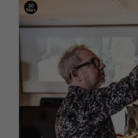
20
März