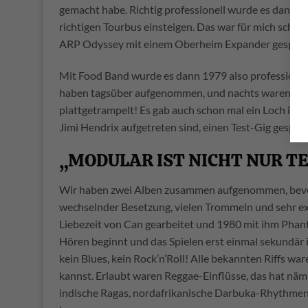
gemacht habe. Richtig professionell wurde es dann m
richtigen Tourbus einsteigen. Das war für mich scho
ARP Odyssey mit einem Oberheim Expander gespielt. 
Mit Food Band wurde es dann 1979 also professionel
haben tagsüber aufgenommen, und nachts waren Mot
plattgetrampelt! Es gab auch schon mal ein Loch in 
Jimi Hendrix aufgetreten sind, einen Test-Gig gespielt
„MODULAR IST NICHT NUR T
Wir haben zwei Alben zusammen aufgenommen, bevor
wechselnder Besetzung, vielen Trommeln und sehr expe
Liebezeit von Can gearbeitet und 1980 mit ihm Phan
Hören beginnt und das Spielen erst einmal sekundär is
kein Blues, kein Rock’n’Roll! Alle bekannten Riffs war
kannst. Erlaubt waren Reggae-Einflüsse, das hat näm
indische Ragas, nordafrikanische Darbuka-Rhythmen u