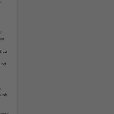
y
en
len
, zu
 und
r
h mir
ren.«