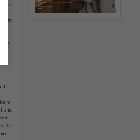
 einem
en
sorgt.
. Wir
echer
ie
mit
 beim
 Funk,
ielen
viele
len