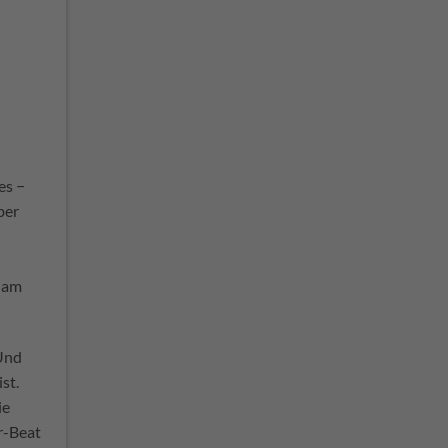
es −
ber
h am
Und
st.
ie
r-Beat