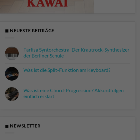
◼ NEUESTE BEITRÄGE
Farfisa Syntorchestra: Der Krautrock-Synthesizer
der Berliner Schule
Keine
Kommentare
Was ist die Split-Funktion am Keyboard?
zu
Farfisa
Keine
Syntorchestra:
Kommentare
Der
zu
Krautrock-
Was
Was ist eine Chord-Progression? Akkordfolgen
Synthesizer
ist
der
einfach erklärt
die
Berliner
Split-
Schule
Keine
Funktion
Kommentare
am
zu
Keyboard?
Was
ist
eine
◼ NEWSLETTER
Chord-
Progression?
Akkordfolgen
einfach