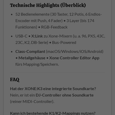
Technische Highlights (Überblick)
52 Bedienelemente (30 Taster, 12 Potis, 6 Endlos-
Encoder mit Push, 4 Fader) • 3 Layer (bis 174
Funktionen) • RGB-Feedback
USB-C •
X:Link
zu Xone-Mixern (u. a. 96, PX5, 43C,
23C, K2, DB-Serie) • Bus-Powered
Class-Compliant
(macOS/Windows/iOS/Android)
•
Metallgehäuse
•
Xone Controller Editor App
fürs Mapping/Speichern.
FAQ
Hat der XONE:K3 eine integrierte Soundkarte?
Nein, er ist ein
DJ-Controller ohne Soundkarte
(reiner MIDI-Controller).
Kann ich bestehende K1/K2-Mappings nutzen?