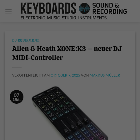
Zum
Inhalt
springen
DJ-EQUIPMENT
Allen & Heath XONE:K3 – neuer DJ
MIDI-Controller
VERÖFFENTLICHT AM
OKTOBER 7, 2025
VON
MARKUS MÜLLER
07
Okt.