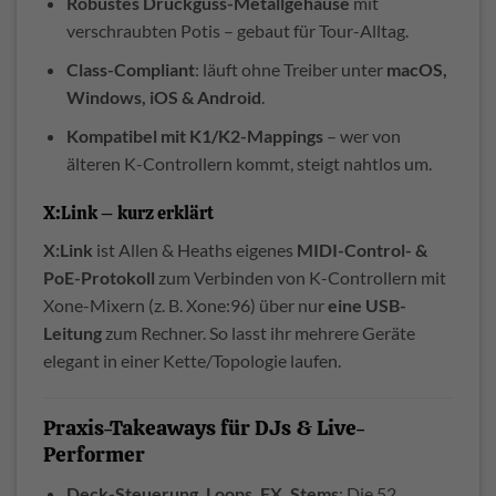
Robustes Druckguss-Metallgehäuse
mit
verschraubten Potis – gebaut für Tour-Alltag.
Class-Compliant
: läuft ohne Treiber unter
macOS,
Windows, iOS & Android
.
Kompatibel mit K1/K2-Mappings
– wer von
älteren K-Controllern kommt, steigt nahtlos um.
X:Link – kurz erklärt
X:Link
ist Allen & Heaths eigenes
MIDI-Control- &
PoE-Protokoll
zum Verbinden von K-Controllern mit
Xone-Mixern (z. B. Xone:96) über nur
eine USB-
Leitung
zum Rechner. So lasst ihr mehrere Geräte
elegant in einer Kette/Topologie laufen.
Praxis-Takeaways für DJs & Live-
Performer
Deck-Steuerung, Loops, FX, Stems
: Die 52