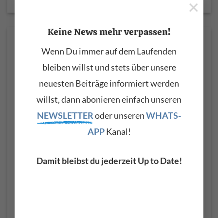
×
Keine News mehr verpassen!
Unsere neuesten Beiträge
Wenn Du immer auf dem Laufenden
bleiben willst und stets über unsere
neuesten Beiträge informiert werden
willst, dann abonieren einfach unseren
NEWSLETTER
oder unseren
WHATS-
APP
Kanal!
Damit bleibst du jederzeit Up to Date!
Farfisa Syntorchestra: Der Krautrock-Synthesizer der
Berliner Schule
Einige wegweisende Krautrock- und Elektronik-Alben der
1970er-Jahre würden ohne das Farfisa Syntorchestra
vermutlich anders klingen. [...]