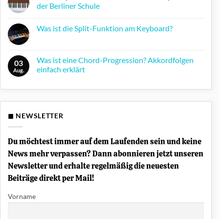
der Berliner Schule
Keine
Kommentare
Was ist die Split-Funktion am Keyboard?
zu
Farfisa
Keine
Syntorchestra:
Kommentare
Der
zu
Krautrock-
Was
Was ist eine Chord-Progression? Akkordfolgen
Synthesizer
03
ist
der
einfach erklärt
die
Aug.
Berliner
Split-
Schule
Keine
Funktion
Kommentare
am
zu
Keyboard?
Was
ist
eine
◼ NEWSLETTER
Chord-
Progression?
Akkordfolgen
einfach
Du möchtest immer auf dem Laufenden sein und keine
erklärt
News mehr verpassen? Dann abonnieren jetzt unseren
Newsletter und erhalte regelmäßig die neuesten
Beiträge direkt per Mail!
Vorname