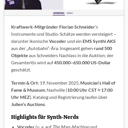
Kraftwerk-Mitgründer Florian Schneider
’s
Instrumente und Studio-Schätze werden versteigert –
darunter ikonische
Vocoder
und ein
EMS Synthi AKS
aus der „Autobahn“-Ära. Insgesamt gehen
rund 500
Objekte
aus Schneiders Nachlass in die Auktion; der
Gesamterlös wird auf
450.000–650.000 US-Dollar
geschätzt.
Termin & Ort:
19. November 2025,
Musician’s Hall of
Fame & Museum
, Nashville (
10:00 Uhr CST ≈ 17:00
Uhr MEZ
). Katalog und Registrierung laufen über
Julien’s Auctions
.
Highlights für Synth-Nerds
Vocoder
(u. a. auf
The Man-Machine
und