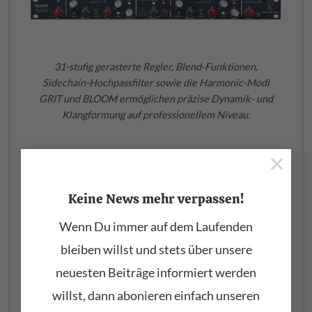
31-stufig gerasterte Regler, Blend-Funktionen,
Sidechain-Hochpassfilter sowie die Harmonic-Modi
GRIT und BLOOM ermöglichen präzise Dynamik- und
Klangformung auf professionellem Niveau.
×
Interessant ist dabei ein weiterer Effekt: Da beide
Frequenzbereiche über eigene Make-up-Gains
verfügen, verändert sich gleichzeitig auch die
Keine News mehr verpassen!
wahrgenommene Klangbalance. Der OptoFET
Wenn Du immer auf dem Laufenden
übernimmt dadurch teilweise Aufgaben, die sonst
einem Equalizer zufallen würden. Die englische
bleiben willst und stets über unsere
Demonstration beschreibt diesen Effekt treffend als
neuesten Beiträge informiert werden
eine Art tonale Gesamtformung, ohne tatsächlich
willst, dann abonieren einfach unseren
einen EQ einzusetzen.