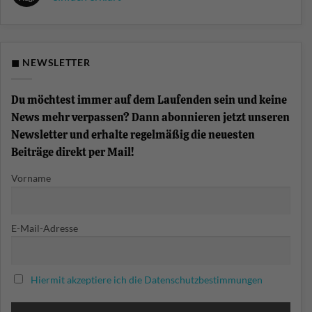
Berliner
Split-
Schule
Keine
Funktion
Kommentare
am
zu
Keyboard?
Was
ist
eine
◼ NEWSLETTER
Chord-
Progression?
Akkordfolgen
einfach
Du möchtest immer auf dem Laufenden sein und keine
erklärt
News mehr verpassen? Dann abonnieren jetzt unseren
Newsletter und erhalte regelmäßig die neuesten
Beiträge direkt per Mail!
Vorname
E-Mail-Adresse
Hiermit akzeptiere ich die Datenschutzbestimmungen