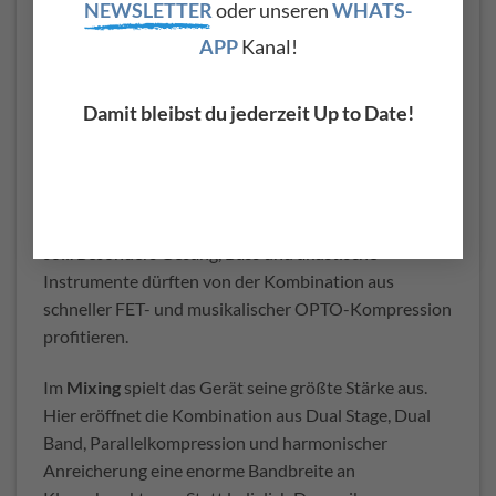
NEWSLETTER
oder unseren
WHATS-
Einsatzgebiete
APP
Kanal!
Durch seine unterschiedlichen Betriebsarten deckt
der OptoFET ein erstaunlich breites
Damit bleibst du jederzeit Up to Date!
Anwendungsspektrum ab.
Beim
Tracking
kann bereits während der Aufnahme
entschieden werden, ob ein Signal eher kontrolliert
oder bewusst charaktervoll aufgenommen werden
soll. Besonders Gesang, Bass und akustische
Instrumente dürften von der Kombination aus
schneller FET- und musikalischer OPTO-Kompression
profitieren.
Im
Mixing
spielt das Gerät seine größte Stärke aus.
Hier eröffnet die Kombination aus Dual Stage, Dual
Band, Parallelkompression und harmonischer
Anreicherung eine enorme Bandbreite an