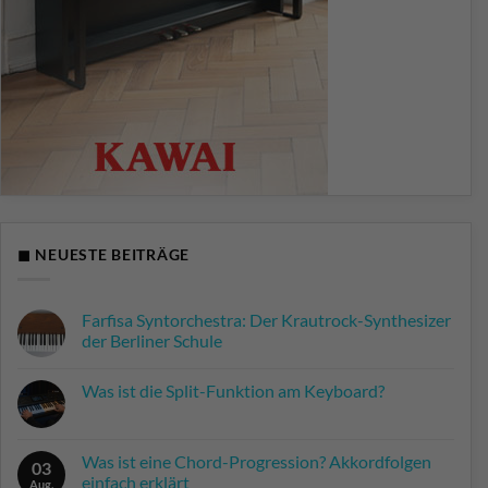
◼ NEUESTE BEITRÄGE
Farfisa Syntorchestra: Der Krautrock-Synthesizer
der Berliner Schule
Keine
Kommentare
Was ist die Split-Funktion am Keyboard?
zu
Farfisa
Keine
Syntorchestra:
Kommentare
Der
zu
Krautrock-
Was
Was ist eine Chord-Progression? Akkordfolgen
Synthesizer
03
ist
der
einfach erklärt
die
Aug.