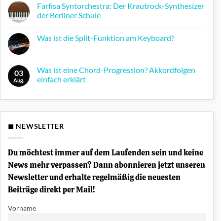
Farfisa Syntorchestra: Der Krautrock-Synthesizer
der Berliner Schule
Keine
Kommentare
Was ist die Split-Funktion am Keyboard?
zu
Farfisa
Keine
Syntorchestra:
Kommentare
Der
zu
Krautrock-
Was
Was ist eine Chord-Progression? Akkordfolgen
Synthesizer
03
ist
der
einfach erklärt
die
Aug.
Berliner
Split-
Schule
Keine
Funktion
Kommentare
am
zu
Keyboard?
Was
ist
eine
◼ NEWSLETTER
Chord-
Progression?
Akkordfolgen
einfach
Du möchtest immer auf dem Laufenden sein und keine
erklärt
News mehr verpassen? Dann abonnieren jetzt unseren
Newsletter und erhalte regelmäßig die neuesten
Beiträge direkt per Mail!
Vorname