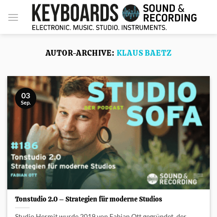
Zum
Inhalt
springen
AUTOR-ARCHIVE:
KLAUS BAETZ
03
Sep.
Tonstudio 2.0 – Strategien für moderne Studios
Studio Hermit wurde 2019 von Fabian Ott gegründet, der