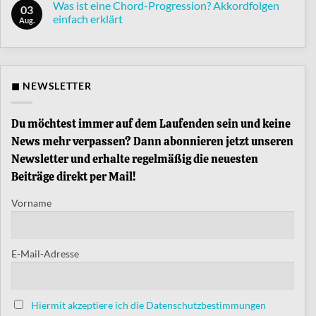
Was
Was ist eine Chord-Progression? Akkordfolgen
Synthesizer
03
ist
der
einfach erklärt
die
Aug.
Berliner
Split-
Schule
Keine
Funktion
Kommentare
am
zu
Keyboard?
Was
ist
eine
◼ NEWSLETTER
Chord-
Progression?
Akkordfolgen
einfach
Du möchtest immer auf dem Laufenden sein und keine
erklärt
News mehr verpassen? Dann abonnieren jetzt unseren
Newsletter und erhalte regelmäßig die neuesten
Beiträge direkt per Mail!
Vorname
E-Mail-Adresse
Hiermit akzeptiere ich die Datenschutzbestimmungen