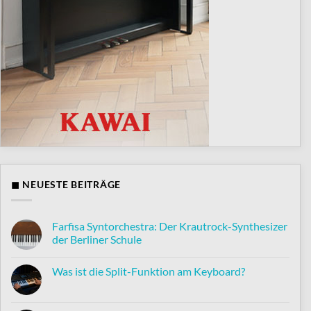
◼ NEUESTE BEITRÄGE
Farfisa Syntorchestra: Der Krautrock-Synthesizer
der Berliner Schule
Keine
Kommentare
Was ist die Split-Funktion am Keyboard?
zu
Farfisa
Keine
Syntorchestra:
Kommentare
Der
zu
Krautrock-