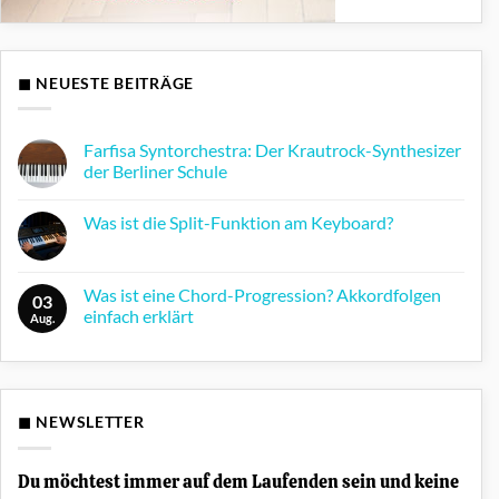
◼ NEUESTE BEITRÄGE
Farfisa Syntorchestra: Der Krautrock-Synthesizer
der Berliner Schule
Keine
Kommentare
Was ist die Split-Funktion am Keyboard?
zu
Farfisa
Keine
Syntorchestra:
Kommentare
Der
zu
Krautrock-
Was
Was ist eine Chord-Progression? Akkordfolgen
Synthesizer
03
ist
der
einfach erklärt
die
Aug.
Berliner
Split-
Schule
Keine
Funktion
Kommentare
am
zu
Keyboard?
Was
ist
eine
◼ NEWSLETTER
Chord-
Progression?
Akkordfolgen
einfach
Du möchtest immer auf dem Laufenden sein und keine
erklärt