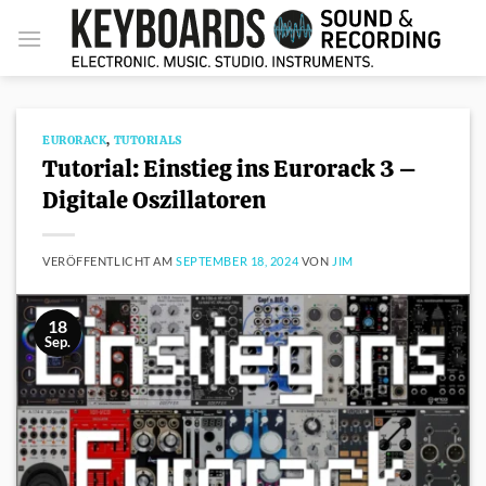
Zum
Inhalt
springen
EURORACK
,
TUTORIALS
Tutorial: Einstieg ins Eurorack 3 –
Digitale Oszillatoren
VERÖFFENTLICHT AM
SEPTEMBER 18, 2024
VON
JIM
18
Sep.