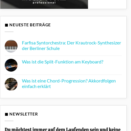
◼ NEUESTE BEITRÄGE
Farfisa Syntorchestra: Der Krautrock-Synthesizer
der Berliner Schule
Keine
Kommentare
Was ist die Split-Funktion am Keyboard?
zu
Farfisa
Keine
Syntorchestra:
Kommentare
Der
zu
Krautrock-
Was
Was ist eine Chord-Progression? Akkordfolgen
Synthesizer
ist
der
einfach erklärt
die
Berliner
Split-
Schule
Keine
Funktion
Kommentare
am
zu
Keyboard?
Was
ist
eine
◼ NEWSLETTER
Chord-
Progression?
Akkordfolgen
einfach
Du möchtest immer auf dem Laufenden sein und keine
erklärt