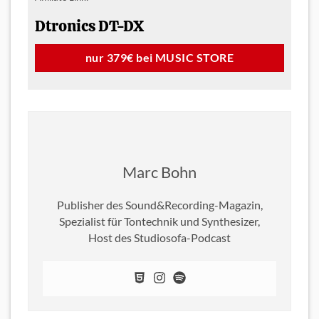
×
Dtronics DT-DX
Keine News mehr verpassen!
nur 379€ bei MUSIC STORE
Wenn Du immer auf dem Laufenden
bleiben willst und stets über unsere
neuesten Beiträge informiert werden
willst, dann abonieren einfach unseren
NEWSLETTER
oder unseren
WHATS-
Marc Bohn
APP
Kanal!
Publisher des Sound&Recording-Magazin,
Spezialist für Tontechnik und Synthesizer,
Damit bleibst du jederzeit Up to Date!
Host des Studiosofa-Podcast