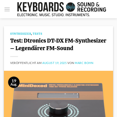
Zum
Inhalt
springen
SYNTHESIZER
,
TESTS
Test: Dtronics DT-DX FM-Synthesizer
– Legendärer FM-Sound
VERÖFFENTLICHT AM
AUGUST 19, 2025
VON
MARC BOHN
19
Aug.