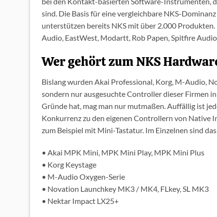
bei den Kontakt-basierten Software-Instrumenten, d
sind. Die Basis für eine vergleichbare NKS-Dominanz
unterstützen bereits NKS mit über 2.000 Produkten. D
Audio, EastWest, Modartt, Rob Papen, Spitfire Audi
Wer gehört zum NKS Hardwar
Bislang wurden Akai Professional, Korg, M-Audio, Nov
sondern nur ausgesuchte Controller dieser Firmen i
Gründe hat, mag man nur mutmaßen. Auffällig ist jedo
Konkurrenz zu den eigenen Controllern von Native In
zum Beispiel mit Mini-Tastatur. Im Einzelnen sind das
• Akai MPK Mini, MPK Mini Play, MPK Mini Plus
• Korg Keystage
• M-Audio Oxygen-Serie
• Novation Launchkey MK3 / MK4, FLkey, SL MK3
• Nektar Impact LX25+