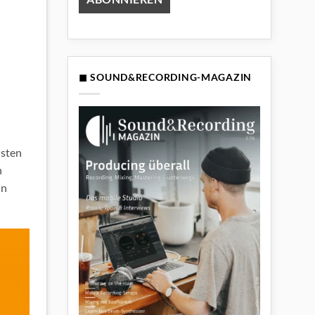
◼ SOUND&RECORDING-MAGAZIN
üsten
n
nn