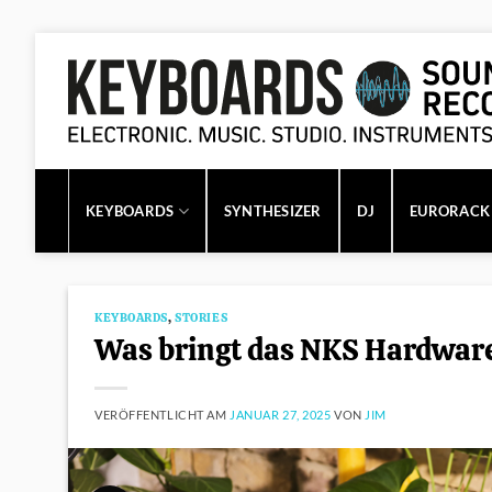
Zum
Inhalt
springen
KEYBOARDS
SYNTHESIZER
DJ
EURORACK
KEYBOARDS
,
STORIES
Was bringt das NKS Hardwar
VERÖFFENTLICHT AM
JANUAR 27, 2025
VON
JIM