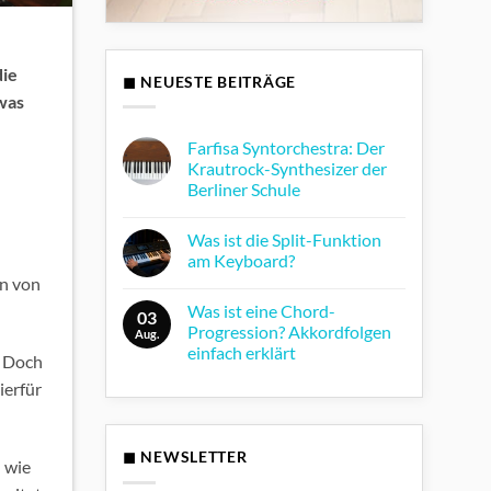
die
◼ NEUESTE BEITRÄGE
 was
Farfisa Syntorchestra: Der
Krautrock-Synthesizer der
Berliner Schule
Keine
Kommentare
Was ist die Split-Funktion
zu
Farfisa
am Keyboard?
Syntorchestra:
en von
Der
Keine
Krautrock-
Kommentare
Was ist eine Chord-
Synthesizer
zu
03
der
Was
Progression? Akkordfolgen
Aug.
Berliner
ist
einfach erklärt
Schule
die
. Doch
Split-
Keine
Funktion
ierfür
Kommentare
am
zu
Keyboard?
Was
ist
eine
◼ NEWSLETTER
Chord-
 wie
Progression?
Akkordfolgen