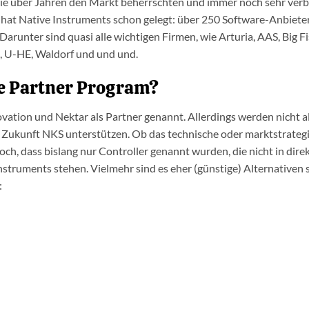
ie über Jahren den Markt beherrschten und immer noch sehr verb
 hat Native Instruments schon gelegt: über 250 Software-Anbiete
arunter sind quasi alle wichtigen Firmen, wie Arturia, AAS, Big Fi
o, U-HE, Waldorf und und und.
e Partner Program?
ation und Nektar als Partner genannt. Allerdings werden nicht al
n Zukunft NKS unterstützen. Ob das technische oder marktstrateg
ch, dass bislang nur Controller genannt wurden, die nicht in dire
struments stehen. Vielmehr sind es eher (günstige) Alternativen s
: