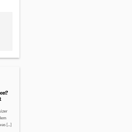
ion?
t
sizer
 dem
s [...]