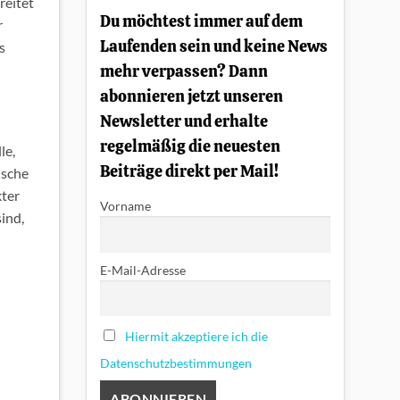
reitet
einfach
Du möchtest immer auf dem
erklärt
r
Laufenden sein und keine News
s
mehr verpassen? Dann
abonnieren jetzt unseren
Newsletter und erhalte
regelmäßig die neuesten
le,
Beiträge direkt per Mail!
ische
kter
Vorname
ind,
E-Mail-Adresse
Hiermit akzeptiere ich die
Datenschutzbestimmungen