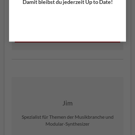
Damit bleibst du jederzeit Up to Date!
Affiliate Link:
Expressive E Osmose (
Testbericht
)
nur 1.769€ bei MUSIC STORE
Jim
Spezialist für Themen der Musikbranche und
Modular-Synthesizer