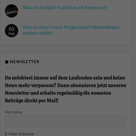
Kommentare
Was ist die Split-Funktion am Keyboard?
zu
Farfisa
Keine
Syntorchestra:
Kommentare
Der
zu
Krautrock-
Was
Was ist eine Chord-Progression? Akkordfolgen
Synthesizer
03
ist
der
einfach erklärt
die
Aug.
Berliner
Split-
Schule
Keine
Funktion
Kommentare
am
zu
Keyboard?
Was
ist
eine
◼ NEWSLETTER
Chord-
Progression?
Akkordfolgen
einfach
Du möchtest immer auf dem Laufenden sein und keine
erklärt
News mehr verpassen? Dann abonnieren jetzt unseren
Newsletter und erhalte regelmäßig die neuesten
Beiträge direkt per Mail!
Vorname
E-Mail-Adresse