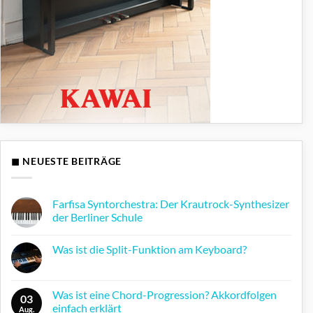
◼ NEUESTE BEITRÄGE
Farfisa Syntorchestra: Der Krautrock-Synthesizer
der Berliner Schule
Keine
Kommentare
Was ist die Split-Funktion am Keyboard?
zu
Farfisa
Keine
Syntorchestra:
Kommentare
Der
zu
Krautrock-
Was
Was ist eine Chord-Progression? Akkordfolgen
Synthesizer
03
ist
der
einfach erklärt
die
Aug.
Berliner