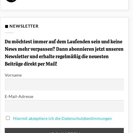
Split-
Schule
Keine
Funktion
Kommentare
am
zu
Keyboard?
Was
ist
eine
◼ NEWSLETTER
Chord-
Progression?
Akkordfolgen
einfach
Du möchtest immer auf dem Laufenden sein und keine
erklärt
News mehr verpassen? Dann abonnieren jetzt unseren
Newsletter und erhalte regelmäßig die neuesten
Beiträge direkt per Mail!
Vorname
E-Mail-Adresse
Hiermit akzeptiere ich die Datenschutzbestimmungen