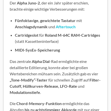
Der
Alpha Juno-2
, der ein Jahr später erschien,
brachte einige wichtige Verbesserungen mit:
Fünfoktavige, gewichtete Tastatur
mit
Anschlagsdynamik
und
Aftertouch
Cartridgeslot
für
Roland M-64C RAM-Cartridges
(statt Kassetteninterface)
MIDI-SysEx-Speicherung
Das zentrale
Alpha Dial
-Rad ermöglichte eine
detaillierte Editierung, konnte aber bei großen
Wertebereichen mühsam sein. Zusätzlich gab es vier
„Tone-Modify“-Taster
für schnellen Zugriff auf
Filter-
Cutoff, Hüllkurven-Release, LFO-Rate
und
Modulationstiefe
.
Die
Chord-Memory-Funktion
ermöglichte das
Abrufen
bis zu achtstimmiger Akkorde
mit nur einer