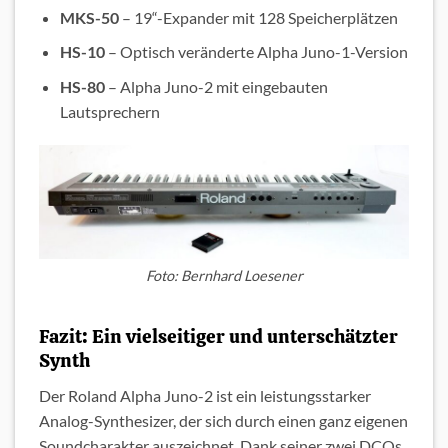
willst, dann abonieren einfach unseren
MKS-50
– 19“-Expander mit 128 Speicherplätzen
NEWSLETTER
oder unseren
WHATS-
HS-10
– Optisch veränderte Alpha Juno-1-Version
APP
Kanal!
HS-80
– Alpha Juno-2 mit eingebauten
Lautsprechern
Damit bleibst du jederzeit Up to Date!
Foto: Bernhard Loesener
Fazit: Ein vielseitiger und unterschätzter
Synth
Der Roland Alpha Juno-2 ist ein leistungsstarker
Analog-Synthesizer, der sich durch einen ganz eigenen
Soundcharakter auszeichnet. Dank seiner zwei DCOs,