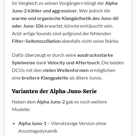
Im Vergleich zu seinen Vorgängern klingt der
Alpha
Juno-2 kühler und aggressiver
. Wer jedoch die
warme und organische Klangästhetik des Juno-60
oder Juno-106
erwartet, könnte enttäuscht sein.
Acid-artige Sounds sind aufgrund der fehlenden
Filter-Selbstoszillation
ebenfalls nicht seine Stärke.
Dafür überzeugt er durch seine
ausdrucksstarke
Spielweise
dank
Velocity und Aftertouch
. Die beiden
DCOs mit den
vielen Wellenformen
ermöglichen
eine
breitere Klangpalette
als ältere Junos.
Varianten der Alpha-Juno-Serie
Keine News mehr verpassen!
Neben dem
Alpha Juno-2
gab es noch weitere
Modelle:
Wenn Du immer auf dem Laufenden
bleiben willst und stets über unsere
Alpha Juno-1
– Vieroktavige Version ohne
Anschlagsdynamik
neuesten Beiträge informiert werden