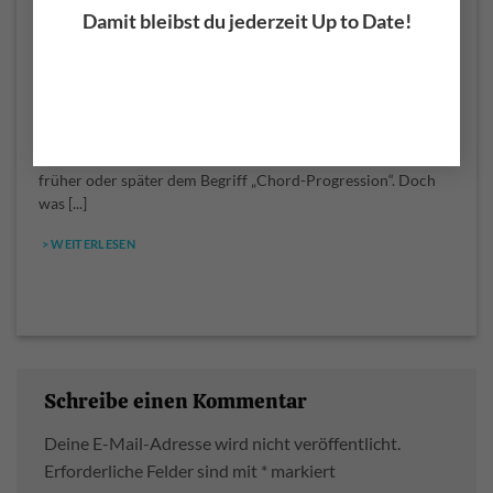
> WEITERLESEN
Damit bleibst du jederzeit Up to Date!
Was ist eine Chord-Progression? Akkordfolgen einfach
erklärt
Wer Klavier, Keyboard oder Synthesizer spielt, begegnet
früher oder später dem Begriff „Chord-Progression“. Doch
was [...]
> WEITERLESEN
Schreibe einen Kommentar
Deine E-Mail-Adresse wird nicht veröffentlicht.
Erforderliche Felder sind mit
*
markiert