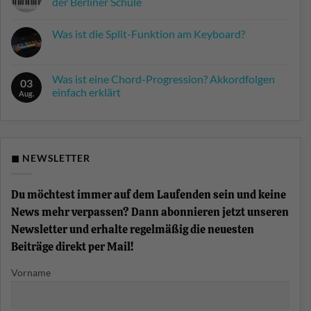
der Berliner Schule
Keine
Kommentare
Was ist die Split-Funktion am Keyboard?
zu
Farfisa
Keine
Syntorchestra:
Kommentare
Der
zu
Krautrock-
Was
Was ist eine Chord-Progression? Akkordfolgen
Synthesizer
03
ist
der
einfach erklärt
die
Aug.
Berliner
Split-
Schule
Keine
Funktion
Kommentare
am
zu
Keyboard?
Was
ist
eine
◼ NEWSLETTER
Chord-
Progression?
Akkordfolgen
einfach
Du möchtest immer auf dem Laufenden sein und keine
erklärt
News mehr verpassen? Dann abonnieren jetzt unseren
Newsletter und erhalte regelmäßig die neuesten
Beiträge direkt per Mail!
Vorname