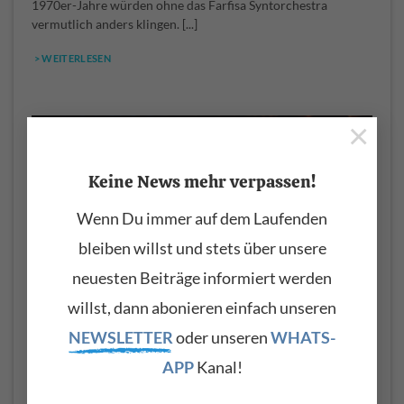
1970er-Jahre würden ohne das Farfisa Syntorchestra
vermutlich anders klingen. [...]
> WEITERLESEN
×
Keine News mehr verpassen!
Wenn Du immer auf dem Laufenden
bleiben willst und stets über unsere
neuesten Beiträge informiert werden
willst, dann abonieren einfach unseren
Was ist die Split-Funktion am Keyboard?
NEWSLETTER
oder unseren
WHATS-
Die Split-Funktion am Keyboard ermöglicht es, die Tastatur
APP
Kanal!
in zwei oder mehrere Bereiche aufzuteilen und [...]