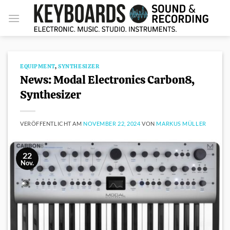
Zum
Inhalt
springen
EQUIPMENT
,
SYNTHESIZER
News: Modal Electronics Carbon8,
Synthesizer
VERÖFFENTLICHT AM
NOVEMBER 22, 2024
VON
MARKUS MÜLLER
22
Nov.