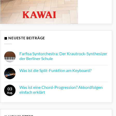
◼ NEUESTE BEITRÄGE
Farfisa Syntorchestra: Der Krautrock-Synthesizer
der Berliner Schule
Keine
Kommentare
Was ist die Split-Funktion am Keyboard?
zu
Farfisa
Keine
Syntorchestra:
Kommentare
Der
zu
Krautrock-
Was
Was ist eine Chord-Progression? Akkordfolgen
Synthesizer
03
ist
der
einfach erklärt
die
Aug.
Berliner
Split-
Schule
Keine
Funktion
Kommentare
am
zu
Keyboard?
Was
ist
eine