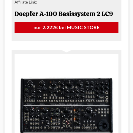
Affiliate Link:
Doepfer A-100 Basissystem 2 LC9
nur 2.222€ bei MUSIC STORE
×
Keine News mehr verpassen!
Wenn Du immer auf dem Laufenden
bleiben willst und stets über unsere
neuesten Beiträge informiert werden
willst, dann abonieren einfach unseren
NEWSLETTER
oder unseren
WHATS-
APP
Kanal!