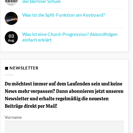
der Berliner Schule
Keine
Kommentare
Was ist die Split-Funktion am Keyboard?
zu
Farfisa
Keine
Syntorchestra:
Kommentare
Der
zu
Krautrock-
Was
Was ist eine Chord-Progression? Akkordfolgen
Synthesizer
03
ist
der
einfach erklärt
die
Aug.
Berliner
Split-
Schule
Keine
Funktion
Kommentare
am
zu
Keyboard?
Was
ist
eine
◼ NEWSLETTER
Chord-
Progression?
Akkordfolgen
einfach
Du möchtest immer auf dem Laufenden sein und keine
erklärt
News mehr verpassen? Dann abonnieren jetzt unseren
Newsletter und erhalte regelmäßig die neuesten
Beiträge direkt per Mail!
Vorname