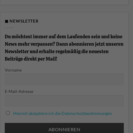
Funktion
Kommentare
am
zu
Keyboard?
Was
ist
eine
◼ NEWSLETTER
Chord-
Progression?
Akkordfolgen
einfach
Du möchtest immer auf dem Laufenden sein und keine
erklärt
News mehr verpassen? Dann abonnieren jetzt unseren
Newsletter und erhalte regelmäßig die neuesten
Beiträge direkt per Mail!
Vorname
E-Mail-Adresse
Hiermit akzeptiere ich die Datenschutzbestimmungen