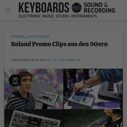
Zum
Inhalt
springen
STORIES
,
SYNTHESIZER
Roland Promo Clips aus den 90ern
VERÖFFENTLICHT AM
JULI 30, 2024
VON
JIM
30
Juli