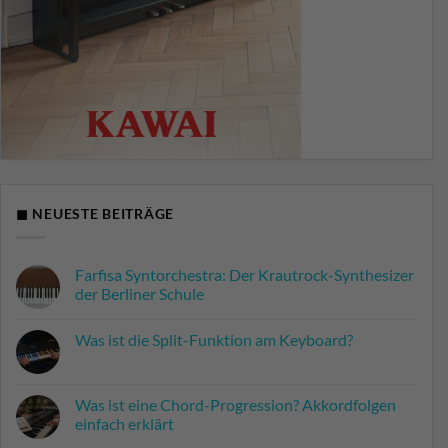
◼ NEUESTE BEITRÄGE
Farfisa Syntorchestra: Der Krautrock-Synthesizer
der Berliner Schule
Keine
Kommentare
Was ist die Split-Funktion am Keyboard?
zu
Farfisa
Keine
Syntorchestra:
Kommentare
Der
zu
Krautrock-
Was
Was ist eine Chord-Progression? Akkordfolgen
Synthesizer
ist
der
einfach erklärt
die
Berliner
Split-
Schule
Keine