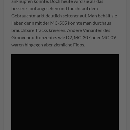
anknüpfen konnte. Doch heute wird sie als das
bessere Tool angesehen und taucht auf dem
Gebrauchtmarkt deutlich seltener auf. Man behält sie
lieber, denn mit der MC-505 konnte man durchaus
brauchbare Tracks kreieren. Andere Varianten des
Groovebox-Konzeptes wie D2, MC-307 oder MC-09
waren hingegen aber ziemliche Flops.