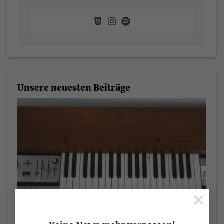
Unsere neuesten Beiträge
×
Farfisa Syntorchestra: Der Krautrock-Synthesizer der
Berliner Schule