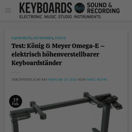
Zum
Inhalt
springen
EQUIPMENT
,
KEYBOARDS
,
TESTS
Test: König & Meyer Omega-E –
elektrisch höhenverstellbarer
Keyboardständer
VERÖFFENTLICHT AM
FEBRUAR 19, 2020
VON
MARC BOHN
19
Feb.