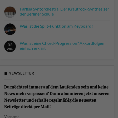
Farfisa Syntorchestra: Der Krautrock-Synthesizer
der Berliner Schule
Keine
Kommentare
Was ist die Split-Funktion am Keyboard?
zu
Farfisa
Keine
Syntorchestra:
Kommentare
Der
zu
Krautrock-
Was
Was ist eine Chord-Progression? Akkordfolgen
Synthesizer
03
ist
der
einfach erklärt
die
Aug.
Berliner
Split-
Schule
Keine
Funktion
Kommentare
am
zu
Keyboard?
Was
ist
eine
◼ NEWSLETTER
Chord-
Progression?
Akkordfolgen
einfach
Du möchtest immer auf dem Laufenden sein und keine
erklärt
News mehr verpassen? Dann abonnieren jetzt unseren
Newsletter und erhalte regelmäßig die neuesten
Beiträge direkt per Mail!
Vorname