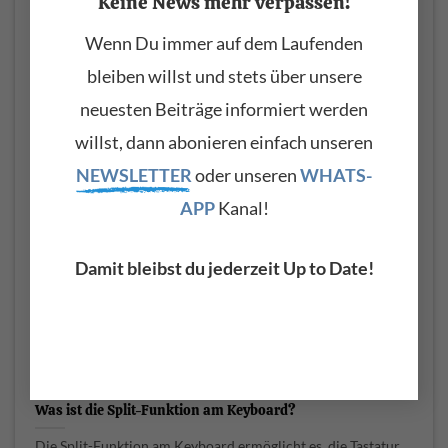
Keine News mehr verpassen!
Einige wegweisende Krautrock- und Elektronik-Alben der
Wenn Du immer auf dem Laufenden
1970er-Jahre würden ohne das Farfisa Syntorchestra
bleiben willst und stets über unsere
vermutlich anders klingen. [...]
neuesten Beiträge informiert werden
> WEITERLESEN
willst, dann abonieren einfach unseren
NEWSLETTER
oder unseren
WHATS-
APP
Kanal!
Damit bleibst du jederzeit Up to Date!
Was ist die Split-Funktion am Keyboard?
Die Split-Funktion am Keyboard ermöglicht es, die Tastatur